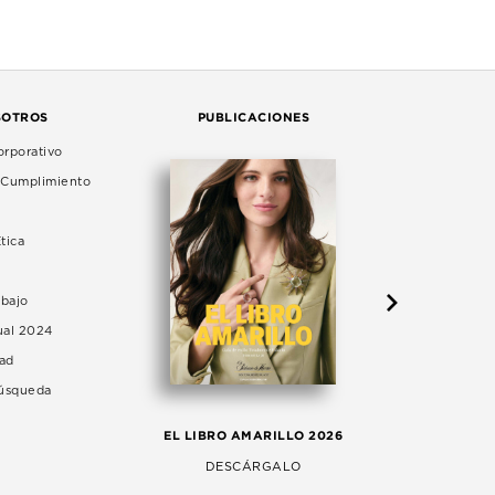
SOTROS
PUBLICACIONES
rporativo
e Cumplimiento
tica
abajo
ual 2024
dad
Búsqueda
LA 
EL LIBRO AMARILLO 2026
AG
DESCÁRGALO