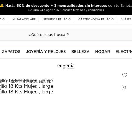
AS
60% de descuento
3 mensualidades sin intereses
. Hasta
+
con tu Tarjeta
De Julio 24 a agosto 16. Consulta términos y condiciones
CIO
MI PALACIO APP
SEGUROS PALACIO
GASTRONOMÍA PALACIO
VIAJES
ZAPATOS
JOYERÍA Y RELOJES
BELLEZA
HOGAR
ELECTR
ER
ARETES FINOS MUJER