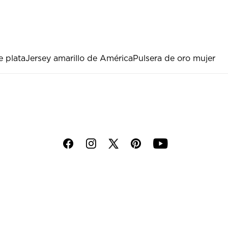
e plata
Jersey amarillo de América
Pulsera de oro mujer
f
i
p
y