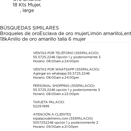
el
el
el
el
el
artículo
artículo
artículo
artículo
artículo
con
con
con
con
con
1
2
3
4
5
estrella
estrellas.
estrellas.
estrellas.
estrellas.
BÚSQUEDAS SIMILARES
Esta
Esta
Esta
Esta
Esta
Broqueles de oro
Esclava de oro mujer
Limón amarillo
Lent
acción
acción
acción
acción
acción
18k
Anillo de oro amarillo talla 6 mujer
abrirá
abrirá
abrirá
abrirá
abrirá
el
el
el
el
el
formulario
formulario
formulario
formulario
formulario
VENTAS POR TELÉFONO (555PALACIO):
55.5725.2246
Opción 1 y posteriormente 3
de
de
de
de
de
Horario: 08:00am a 24:00pm
envío.
envío.
envío.
envío.
envío.
VENTAS POR WHATSAPP (555PALACIO):
Agregar en whatsapp 55.5725.2246
Horario: 08:00am a 24:00pm
PERSONAL SHOPPING (555PALACIO):
55.5725.2246
opción 1 y posteriormente 3
Horario: 08:00am a 22:00pm
TARJETA PALACIO:
5229.1999
ATENCIÓN A CLIENTES
elpalaciodehierro.com (555PALACIO)
5557252246
opción 1 y posteriormente 2
Horario: 09:00am a 21:00pm