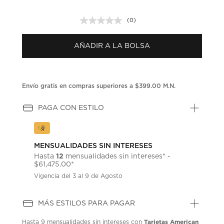
(0)
Sin
puntuación.
Enlace
AÑADIR A LA BOLSA
en
la
misma
página.
Envío gratis en compras superiores a $399.00 M.N.
PAGA CON ESTILO
MENSUALIDADES SIN INTERESES
12
Hasta
mensualidades sin intereses* -
$61,475.00*
Vigencia del 3 al 9 de Agosto
MÁS ESTILOS PARA PAGAR
Tarjetas American
Hasta
9 mensualidades
sin intereses con