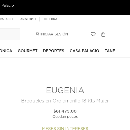
 Palacio
 PALACIO
ARISTOPET
CELEBRA
INICIAR SESIÓN
ÓNICA
GOURMET
DEPORTES
CASA PALACIO
TANE
EUGENIA
Broqueles en Oro amarillo 18 Kts Mujer
$61,475.00
Quedan pocos
MESES SIN INTERESES