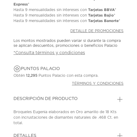
Express
*
Tarjetas BBVA
Hasta
9 mensualidades
sin intereses con
*
Tarjetas Bajio
Hasta
9 mensualidades
sin intereses con
*
Tarjetas Banorte
Hasta
9 mensualidades
sin intereses con
*
DETALLE DE PROMOCIONES
Los montos mostrados pueden variar si durante la compra
se aplican descuentos, promociones o beneficios Palacio
*Consulta términos y condiciones
PUNTOS PALACIO
Obtén
12,295
Puntos Palacio con esta compra.
TÉRMINOS Y CONDICIONES
DESCRIPCIÓN DE PRODUCTO
Broqueles Eugenia elaborados en Oro amarillo de 18 Kts
con incrustaciones de diamantes naturales de .468 Ct. en
total.
SKU: 42158061
MODEL: BR88021
DETALLES