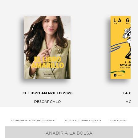
EL LIBRO AMARILLO 2026
LA GAC
DESCÁRGALO
AGOS
TÉRMINOS Y CONDICIONES
AVISO DE PRIVACIDAD
POLITICAS
AÑADIR A LA BOLSA