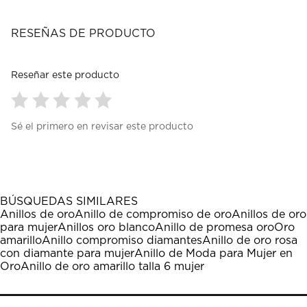
RESEÑAS DE PRODUCTO
Reseñar este producto
Seleccionar
Seleccionar
Seleccionar
Seleccionar
Seleccionar
Sé el primero en revisar este producto
para
para
para
para
para
calificar
calificar
calificar
calificar
calificar
el
el
el
el
el
artículo
artículo
artículo
artículo
artículo
con
con
con
con
con
1
2
3
4
5
BÚSQUEDAS SIMILARES
estrella
estrellas.
estrellas.
estrellas.
estrellas.
Anillos de oro
Anillo de compromiso de oro
Anillos de oro
Esta
Esta
Esta
Esta
Esta
para mujer
Anillos oro blanco
Anillo de promesa oro
Oro
acción
acción
acción
acción
acción
amarillo
Anillo compromiso diamantes
Anillo de oro rosa
abrirá
abrirá
abrirá
abrirá
abrirá
con diamante para mujer
Anillo de Moda para Mujer en
el
el
el
el
el
Oro
Anillo de oro amarillo talla 6 mujer
formulario
formulario
formulario
formulario
formulario
de
de
de
de
de
envío.
envío.
envío.
envío.
envío.