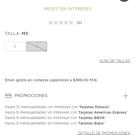
MESES SIN INTERESES
(0)
Sin
puntuación.
TALLA:
MX
Enlace
en
la
6
7
misma
página.
GUÍA DE TALLAS
Envío gratis en compras superiores a $399.00 M.N.
PROMOCIONES
Tarjetas Palacio
Hasta
12 mensualidades
sin intereses con
*
Tarjetas American Express
Hasta
9 mensualidades
sin intereses con
*
Tarjetas BBVA
Hasta
9 mensualidades
sin intereses con
*
Tarjetas Bajio
Hasta
9 mensualidades
sin intereses con
*
DETALLE DE PROMOCIONES