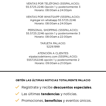
VENTAS POR TELÉFONO (555PALACIO):
55.5725.2246
Opción 1 y posteriormente 3
Horario: 08:00am a 24:00pm
VENTAS POR WHATSAPP (555PALACIO):
Agregar en whatsapp 55.5725.2246
Horario: 08:00am a 24:00pm
PERSONAL SHOPPING (555PALACIO):
55.5725.2246
opción 1 y posteriormente 3
Horario: 08:00am a 22:00pm
TARJETA PALACIO:
5229.1999
ATENCIÓN A CLIENTES
elpalaciodehierro.com (555PALACIO)
5557252246
opción 1 y posteriormente 2
Horario: 09:00am a 21:00pm
OBTÉN LAS ÚLTIMAS NOTICIAS TOTALMENTE PALACIO
descuentos especiales
Regístrate y recibe
.
tendencias
Las últimas
y noticias.
beneficios
Promociones,
y eventos únicos.