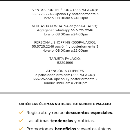
VENTAS POR TELÉFONO (555PALACIO):
55.5725.2246
Opción 1 y posteriormente 3
Horario: 08:00am a 24:00pm
VENTAS POR WHATSAPP (555PALACIO):
Agregar en whatsapp 55.5725.2246
Horario: 08:00am a 24:00pm
PERSONAL SHOPPING (555PALACIO):
55.5725.2246
opción 1 y posteriormente 3
Horario: 08:00am a 22:00pm
TARJETA PALACIO:
5229.1999
ATENCIÓN A CLIENTES
elpalaciodehierro.com (555PALACIO)
5557252246
opción 1 y posteriormente 2
Horario: 09:00am a 21:00pm
OBTÉN LAS ÚLTIMAS NOTICIAS TOTALMENTE PALACIO
descuentos especiales
Regístrate y recibe
.
tendencias
Las últimas
y noticias.
beneficios
Promociones,
y eventos únicos.