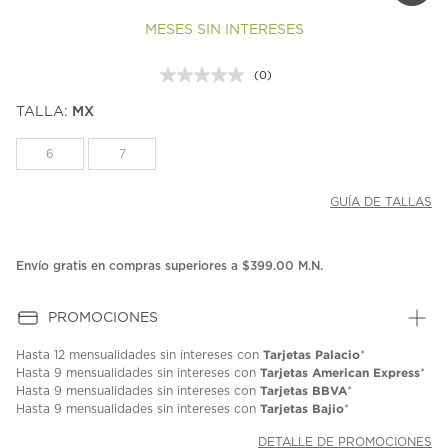
MESES SIN INTERESES
(0)
Sin
puntuación.
TALLA:
MX
Enlace
en
la
6
7
misma
página.
GUÍA DE TALLAS
Envío gratis en compras superiores a $399.00 M.N.
PROMOCIONES
Tarjetas Palacio
Hasta
12 mensualidades
sin intereses con
*
Tarjetas American Express
Hasta
9 mensualidades
sin intereses con
*
Tarjetas BBVA
Hasta
9 mensualidades
sin intereses con
*
Tarjetas Bajio
Hasta
9 mensualidades
sin intereses con
*
DETALLE DE PROMOCIONES