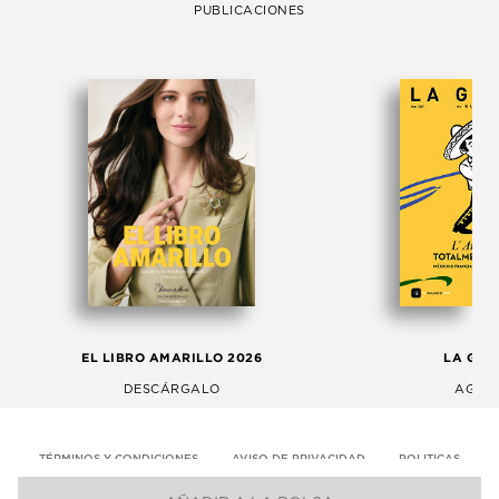
PUBLICACIONES
EL LIBRO AMARILLO 2026
LA GAC
DESCÁRGALO
AGOS
TÉRMINOS Y CONDICIONES
AVISO DE PRIVACIDAD
POLITICAS