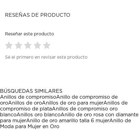
RESEÑAS DE PRODUCTO
Reseñar este producto
Seleccionar
Seleccionar
Seleccionar
Seleccionar
Seleccionar
Sé el primero en revisar este producto
para
para
para
para
para
calificar
calificar
calificar
calificar
calificar
el
el
el
el
el
artículo
artículo
artículo
artículo
artículo
con
con
con
con
con
1
2
3
4
5
BÚSQUEDAS SIMILARES
estrella
estrellas.
estrellas.
estrellas.
estrellas.
Anillos de compromiso
Anillo de compromiso de
Esta
Esta
Esta
Esta
Esta
oro
Anillos de oro
Anillos de oro para mujer
Anillos de
acción
acción
acción
acción
acción
compromiso de plata
Anillos de compromiso oro
abrirá
abrirá
abrirá
abrirá
abrirá
blanco
Anillos oro blanco
Anillo de oro rosa con diamante
el
el
el
el
el
para mujer
Anillo de oro amarillo talla 6 mujer
Anillo de
formulario
formulario
formulario
formulario
formulario
Moda para Mujer en Oro
de
de
de
de
de
envío.
envío.
envío.
envío.
envío.