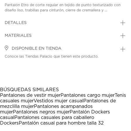
Pantalón Etro de corte regular en tejido de punto texturizado con
diseño liso, trabillas para cinturón, cierre de cremallera y ...
DETALLES
MATERIALES
DISPONIBLE EN TIENDA
Conoce las Tiendas Palacio que tienen este producto.
BÚSQUEDAS SIMILARES
Pantalones de vestir mujer
Pantalones cargo mujer
Tenis
casuales mujer
Vestidos mujer casual
Pantalones de
mezclilla mujer
Pantalones acampanados
mujer
Pantalones negros mujer
Pantalón Dockers
casual
Pantalones casuales para caballero
Dockers
Pantalón casual para hombre talla 32