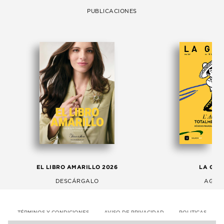
PUBLICACIONES
EL LIBRO AMARILLO 2026
LA GAC
DESCÁRGALO
AGOS
TÉRMINOS Y CONDICIONES
AVISO DE PRIVACIDAD
POLITICAS