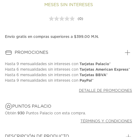
MESES SIN INTERESES
(0)
Sin
puntuación.
Enlace
en
Envío gratis en compras superiores a $399.00 M.N.
la
misma
página.
PROMOCIONES
Tarjetas Palacio
Hasta
9 mensualidades
sin intereses con
*
Tarjetas American Express
Hasta
6 mensualidades
sin intereses con
*
Tarjetas BBVA
Hasta
6 mensualidades
sin intereses con
*
PayPal
Hasta
9 mensualidades
sin intereses con
*
DETALLE DE PROMOCIONES
PUNTOS PALACIO
Obtén
930
Puntos Palacio con esta compra.
TÉRMINOS Y CONDICIONES
DESCRIPCIÓN DE PRODUCTO