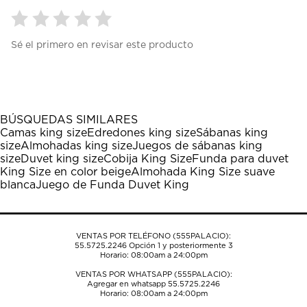
Seleccionar
Seleccionar
Seleccionar
Seleccionar
Seleccionar
Sé el primero en revisar este producto
para
para
para
para
para
calificar
calificar
calificar
calificar
calificar
el
el
el
el
el
artículo
artículo
artículo
artículo
artículo
con
con
con
con
con
1
2
3
4
5
BÚSQUEDAS SIMILARES
estrella
estrellas.
estrellas.
estrellas.
estrellas.
Camas king size
Edredones king size
Sábanas king
Esta
Esta
Esta
Esta
Esta
size
Almohadas king size
Juegos de sábanas king
acción
acción
acción
acción
acción
size
Duvet king size
Cobija King Size
Funda para duvet
abrirá
abrirá
abrirá
abrirá
abrirá
King Size en color beige
Almohada King Size suave
el
el
el
el
el
blanca
Juego de Funda Duvet King
formulario
formulario
formulario
formulario
formulario
de
de
de
de
de
envío.
envío.
envío.
envío.
envío.
VENTAS POR TELÉFONO (555PALACIO):
55.5725.2246
Opción 1 y posteriormente 3
Horario: 08:00am a 24:00pm
VENTAS POR WHATSAPP (555PALACIO):
Agregar en whatsapp 55.5725.2246
Horario: 08:00am a 24:00pm