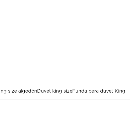
ing size algodón
Duvet king size
Funda para duvet King