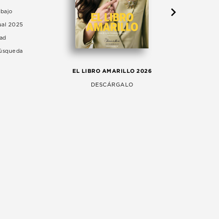
abajo
ual 2025
dad
Búsqueda
LA 
EL LIBRO AMARILLO 2026
AG
DESCÁRGALO