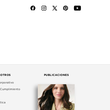
f
i
p
y
SOTROS
PUBLICACIONES
rporativo
e Cumplimiento
tica