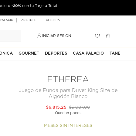
-20%
ocio o
con tu Tarjeta Total
 PALACIO
ARISTOPET
CELEBRA
INICIAR SESIÓN
ÓNICA
GOURMET
DEPORTES
CASA PALACIO
TANE
ETHEREA
Juego de Funda para Duvet King Size de
Algodón Blanco
$6,815.25
$9,087.00
Quedan pocos
MESES SIN INTERESES