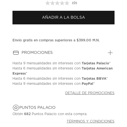
(0)
Sin
puntuación.
Enlace
AÑADIR A LA BOLSA
en
la
misma
página.
Envío gratis en compras superiores a $399.00 M.N.
PROMOCIONES
Tarjetas Palacio
Hasta
9 mensualidades
sin intereses con
*
Tarjetas American
Hasta
6 mensualidades
sin intereses con
Express
*
Tarjetas BBVA
Hasta
6 mensualidades
sin intereses con
*
PayPal
Hasta
9 mensualidades
sin intereses con
*
DETALLE DE PROMOCIONES
PUNTOS PALACIO
Obtén
682
Puntos Palacio con esta compra.
TÉRMINOS Y CONDICIONES