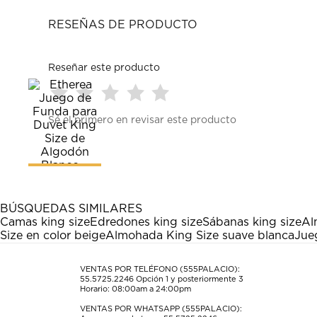
RESEÑAS DE PRODUCTO
Reseñar este producto
Seleccionar
Seleccionar
Seleccionar
Seleccionar
Seleccionar
Sé el primero en revisar este producto
para
para
para
para
para
calificar
calificar
calificar
calificar
calificar
el
el
el
el
el
artículo
artículo
artículo
artículo
artículo
con
con
con
con
con
1
2
3
4
5
estrella
estrellas.
estrellas.
estrellas.
estrellas.
BÚSQUEDAS SIMILARES
Esta
Esta
Esta
Esta
Esta
Camas king size
Edredones king size
Sábanas king size
Al
acción
acción
acción
acción
acción
Size en color beige
Almohada King Size suave blanca
Jue
abrirá
abrirá
abrirá
abrirá
abrirá
el
el
el
el
el
formulario
formulario
formulario
formulario
formulario
VENTAS POR TELÉFONO (555PALACIO):
55.5725.2246
Opción 1 y posteriormente 3
de
de
de
de
de
Horario: 08:00am a 24:00pm
envío.
envío.
envío.
envío.
envío.
VENTAS POR WHATSAPP (555PALACIO):