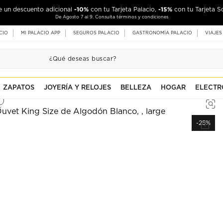
-10%
-15%
de un descuento adicional
con tu Tarjeta Palacio,
con tu Tarjeta S
De Agosto 7 al 9. Consulta términos y condiciones
CIO
MI PALACIO APP
SEGUROS PALACIO
GASTRONOMÍA PALACIO
VIAJES
ZAPATOS
JOYERÍA Y RELOJES
BELLEZA
HOGAR
ELECTR
-25%