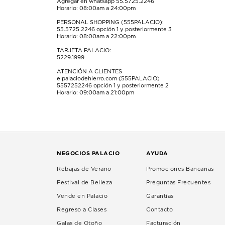
Agregar en whatsapp 55.5725.2246
Horario: 08:00am a 24:00pm
PERSONAL SHOPPING (555PALACIO):
55.5725.2246
opción 1 y posteriormente 3
Horario: 08:00am a 22:00pm
TARJETA PALACIO:
5229.1999
ATENCIÓN A CLIENTES
elpalaciodehierro.com (555PALACIO)
5557252246
opción 1 y posteriormente 2
Horario: 09:00am a 21:00pm
NEGOCIOS PALACIO
AYUDA
Rebajas de Verano
Promociones Bancarias
Festival de Belleza
Preguntas Frecuentes
Vende en Palacio
Garantías
Regreso a Clases
Contacto
Galas de Otoño
Facturación