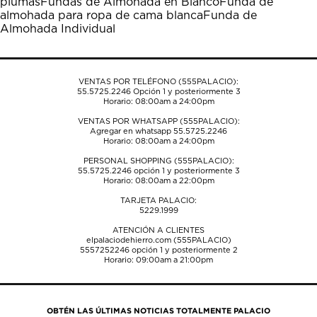
plumas
Fundas de Almohada en Blanco
Funda de
el
el
el
el
el
almohada para ropa de cama blanca
Funda de
formulario
formulario
formulario
formulario
formulario
Almohada Individual
de
de
de
de
de
envío.
envío.
envío.
envío.
envío.
VENTAS POR TELÉFONO (555PALACIO):
55.5725.2246
Opción 1 y posteriormente 3
Horario: 08:00am a 24:00pm
VENTAS POR WHATSAPP (555PALACIO):
Agregar en whatsapp 55.5725.2246
Horario: 08:00am a 24:00pm
PERSONAL SHOPPING (555PALACIO):
55.5725.2246
opción 1 y posteriormente 3
Horario: 08:00am a 22:00pm
TARJETA PALACIO:
5229.1999
ATENCIÓN A CLIENTES
elpalaciodehierro.com (555PALACIO)
5557252246
opción 1 y posteriormente 2
Horario: 09:00am a 21:00pm
OBTÉN LAS ÚLTIMAS NOTICIAS TOTALMENTE PALACIO