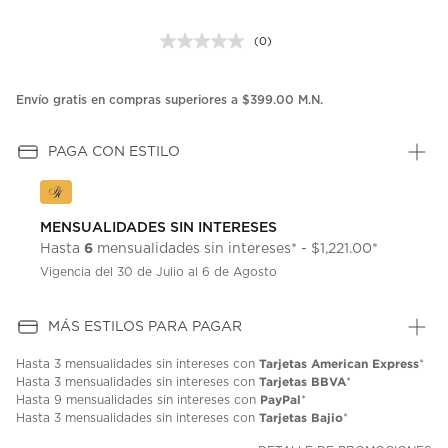
(0)
Sin
puntuación.
Enlace
en
Envío gratis en compras superiores a $399.00 M.N.
la
misma
página.
PAGA CON ESTILO
MENSUALIDADES SIN INTERESES
6
Hasta
mensualidades sin intereses* - $1,221.00*
Vigencia del 30 de Julio al 6 de Agosto
MÁS ESTILOS PARA PAGAR
Tarjetas American Express
Hasta
3 mensualidades
sin intereses con
*
Tarjetas BBVA
Hasta
3 mensualidades
sin intereses con
*
PayPal
Hasta
9 mensualidades
sin intereses con
*
Tarjetas Bajio
Hasta
3 mensualidades
sin intereses con
*