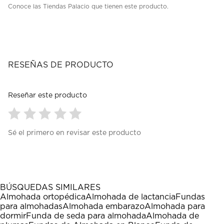
Conoce las Tiendas Palacio que tienen este producto.
RESEÑAS DE PRODUCTO
Reseñar este producto
Seleccionar
Seleccionar
Seleccionar
Seleccionar
Seleccionar
Sé el primero en revisar este producto
para
para
para
para
para
calificar
calificar
calificar
calificar
calificar
el
el
el
el
el
artículo
artículo
artículo
artículo
artículo
con
con
con
con
con
1
2
3
4
5
BÚSQUEDAS SIMILARES
estrella
estrellas.
estrellas.
estrellas.
estrellas.
Almohada ortopédica
Almohada de lactancia
Fundas
Esta
Esta
Esta
Esta
Esta
para almohadas
Almohada embarazo
Almohada para
acción
acción
acción
acción
acción
dormir
Funda de seda para almohada
Almohada de
abrirá
abrirá
abrirá
abrirá
abrirá