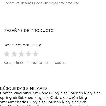
Conoce las Tiendas Palacio que tienen este producto.
RESEÑAS DE PRODUCTO
Reseñar este producto
Seleccionar
Seleccionar
Seleccionar
Seleccionar
Seleccionar
Sé el primero en revisar este producto
para
para
para
para
para
calificar
calificar
calificar
calificar
calificar
el
el
el
el
el
artículo
artículo
artículo
artículo
artículo
con
con
con
con
con
1
2
3
4
5
BÚSQUEDAS SIMILARES
estrella
estrellas.
estrellas.
estrellas.
estrellas.
Camas king size
Edredones king size
Colchon king size
Esta
Esta
Esta
Esta
Esta
spring air
Sábanas king size
Cubre colchón king
acción
acción
acción
acción
acción
size
Almohadas king size
Colchón king size con
abrirá
abrirá
abrirá
abrirá
abrirá