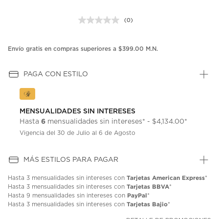
(0)
Sin
puntuación.
Enlace
en
Envío gratis en compras superiores a $399.00 M.N.
la
misma
página.
PAGA CON ESTILO
MENSUALIDADES SIN INTERESES
6
Hasta
mensualidades sin intereses* - $4,134.00*
Vigencia del 30 de Julio al 6 de Agosto
MÁS ESTILOS PARA PAGAR
Tarjetas American Express
Hasta
3 mensualidades
sin intereses con
*
Tarjetas BBVA
Hasta
3 mensualidades
sin intereses con
*
PayPal
Hasta
9 mensualidades
sin intereses con
*
Tarjetas Bajio
Hasta
3 mensualidades
sin intereses con
*