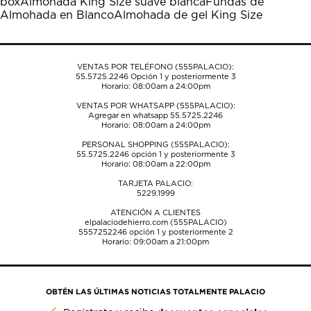
box
Almohada King Size suave blanca
Fundas de
el
el
el
el
el
Almohada en Blanco
Almohada de gel King Size
formulario
formulario
formulario
formulario
formulario
de
de
de
de
de
envío.
envío.
envío.
envío.
envío.
VENTAS POR TELÉFONO (555PALACIO):
55.5725.2246
Opción 1 y posteriormente 3
Horario: 08:00am a 24:00pm
VENTAS POR WHATSAPP (555PALACIO):
Agregar en whatsapp 55.5725.2246
Horario: 08:00am a 24:00pm
PERSONAL SHOPPING (555PALACIO):
55.5725.2246
opción 1 y posteriormente 3
Horario: 08:00am a 22:00pm
TARJETA PALACIO:
5229.1999
ATENCIÓN A CLIENTES
elpalaciodehierro.com (555PALACIO)
5557252246
opción 1 y posteriormente 2
Horario: 09:00am a 21:00pm
OBTÉN LAS ÚLTIMAS NOTICIAS TOTALMENTE PALACIO