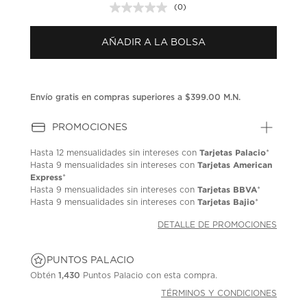
(0)
Sin
puntuación.
Enlace
AÑADIR A LA BOLSA
en
la
misma
página.
Envío gratis en compras superiores a $399.00 M.N.
PROMOCIONES
Tarjetas Palacio
Hasta
12 mensualidades
sin intereses con
*
Tarjetas American
Hasta
9 mensualidades
sin intereses con
Express
*
Tarjetas BBVA
Hasta
9 mensualidades
sin intereses con
*
Tarjetas Bajio
Hasta
9 mensualidades
sin intereses con
*
DETALLE DE PROMOCIONES
PUNTOS PALACIO
Obtén
1,430
Puntos Palacio con esta compra.
TÉRMINOS Y CONDICIONES