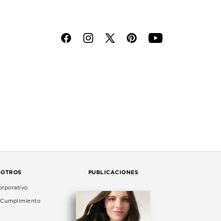
f
i
p
y
SOTROS
PUBLICACIONES
rporativo
e Cumplimiento