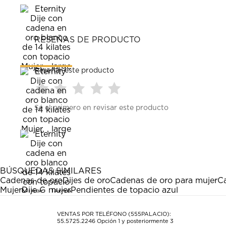
RESEÑAS DE PRODUCTO
Reseñar este producto
Seleccionar
Seleccionar
Seleccionar
Seleccionar
Seleccionar
Sé el primero en revisar este producto
para
para
para
para
para
calificar
calificar
calificar
calificar
calificar
el
el
el
el
el
artículo
artículo
artículo
artículo
artículo
con
con
con
con
con
1
2
3
4
5
estrella
estrellas.
estrellas.
estrellas.
estrellas.
BÚSQUEDAS SIMILARES
Esta
Esta
Esta
Esta
Esta
Cadenas de oro
Dijes de oro
Cadenas de oro para mujer
C
acción
acción
acción
acción
acción
Mujer
Dije G mujer
Pendientes de topacio azul
abrirá
abrirá
abrirá
abrirá
abrirá
el
el
el
el
el
formulario
formulario
formulario
formulario
formulario
VENTAS POR TELÉFONO (555PALACIO):
55.5725.2246
Opción 1 y posteriormente 3
de
de
de
de
de