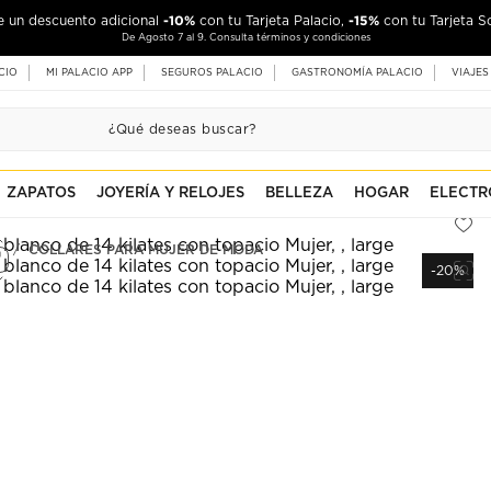
-10%
-15%
de un descuento adicional
con tu Tarjeta Palacio,
con tu Tarjeta S
De Agosto 7 al 9. Consulta términos y condiciones
CIO
MI PALACIO APP
SEGUROS PALACIO
GASTRONOMÍA PALACIO
VIAJES
ZAPATOS
JOYERÍA Y RELOJES
BELLEZA
HOGAR
ELECTR
COLLARES PARA MUJER DE MODA
-20%