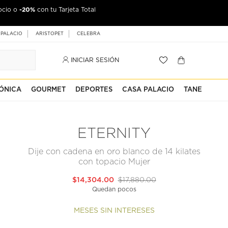
-20%
ocio o
con tu Tarjeta Total
 PALACIO
ARISTOPET
CELEBRA
INICIAR SESIÓN
ÓNICA
GOURMET
DEPORTES
CASA PALACIO
TANE
ETERNITY
Dije con cadena en oro blanco de 14 kilates
con topacio Mujer
$14,304.00
$17,880.00
Quedan pocos
MESES SIN INTERESES