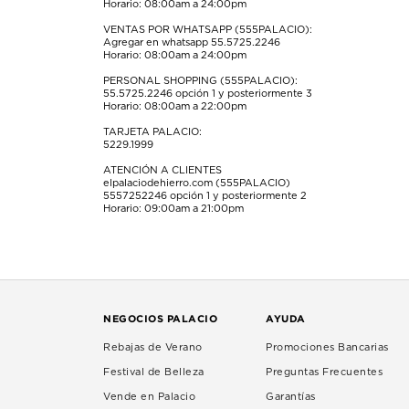
Horario: 08:00am a 24:00pm
envío.
envío.
envío.
envío.
envío.
VENTAS POR WHATSAPP (555PALACIO):
Agregar en whatsapp 55.5725.2246
Horario: 08:00am a 24:00pm
PERSONAL SHOPPING (555PALACIO):
55.5725.2246
opción 1 y posteriormente 3
Horario: 08:00am a 22:00pm
TARJETA PALACIO:
5229.1999
ATENCIÓN A CLIENTES
elpalaciodehierro.com (555PALACIO)
5557252246
opción 1 y posteriormente 2
Horario: 09:00am a 21:00pm
NEGOCIOS PALACIO
AYUDA
Rebajas de Verano
Promociones Bancarias
Festival de Belleza
Preguntas Frecuentes
Vende en Palacio
Garantías