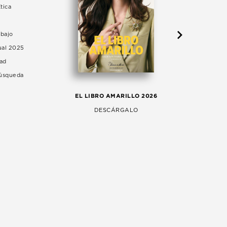
tica
abajo
ual 2025
dad
Búsqueda
LA 
EL LIBRO AMARILLO 2026
AG
DESCÁRGALO