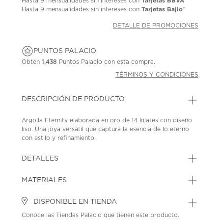
Tarjetas BBVA
Hasta
9 mensualidades
sin intereses con
*
Tarjetas Bajio
Hasta
9 mensualidades
sin intereses con
*
DETALLE DE PROMOCIONES
PUNTOS PALACIO
Obtén
1,438
Puntos Palacio con esta compra.
TÉRMINOS Y CONDICIONES
DESCRIPCIÓN DE PRODUCTO
Argolla Eternity elaborada en oro de 14 kilates con diseño
liso. Una joya versátil que captura la esencia de lo eterno
con estilo y refinamiento.
SKU: 44652555
MODEL: A00107-D4-WPH
DETALLES
MATERIALES
DISPONIBLE EN TIENDA
Conoce las Tiendas Palacio que tienen este producto.