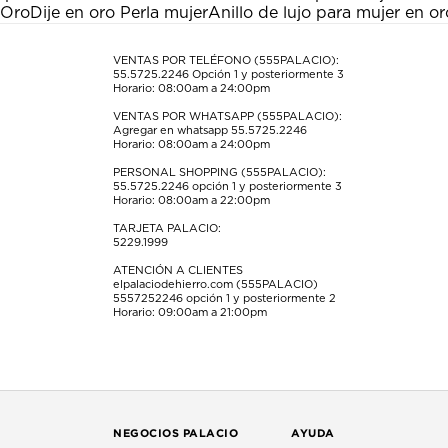
acción
acción
acción
acción
acción
Oro
Dije en oro Perla mujer
Anillo de lujo para mujer en or
abrirá
abrirá
abrirá
abrirá
abrirá
el
el
el
el
el
formulario
formulario
formulario
formulario
formulario
VENTAS POR TELÉFONO (555PALACIO):
55.5725.2246
Opción 1 y posteriormente 3
de
de
de
de
de
Horario: 08:00am a 24:00pm
envío.
envío.
envío.
envío.
envío.
VENTAS POR WHATSAPP (555PALACIO):
Agregar en whatsapp 55.5725.2246
Horario: 08:00am a 24:00pm
PERSONAL SHOPPING (555PALACIO):
55.5725.2246
opción 1 y posteriormente 3
Horario: 08:00am a 22:00pm
TARJETA PALACIO:
5229.1999
ATENCIÓN A CLIENTES
elpalaciodehierro.com (555PALACIO)
5557252246
opción 1 y posteriormente 2
Horario: 09:00am a 21:00pm
NEGOCIOS PALACIO
AYUDA