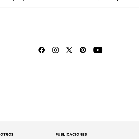
f
i
p
y
SOTROS
PUBLICACIONES