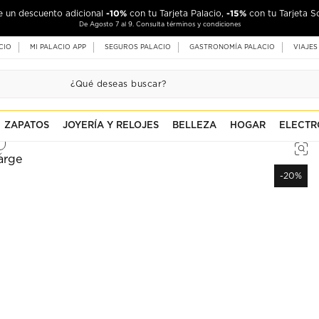
-10%
-15%
de un descuento adicional
con tu Tarjeta Palacio,
con tu Tarjeta S
De Agosto 7 al 9. Consulta términos y condiciones
CIO
MI PALACIO APP
SEGUROS PALACIO
GASTRONOMÍA PALACIO
VIAJES
ZAPATOS
JOYERÍA Y RELOJES
BELLEZA
HOGAR
ELECTR
-20%