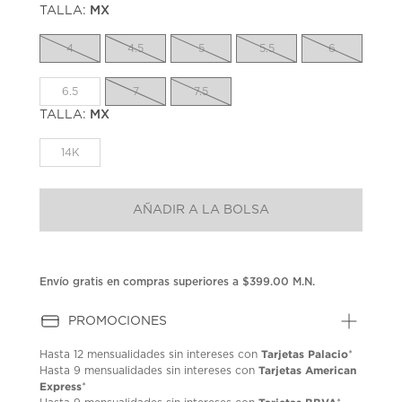
TALLA:
MX
Enlace
en
la
4
4.5
5
5.5
6
misma
página.
6.5
7
7.5
TALLA:
MX
14K
AÑADIR A LA BOLSA
Envío gratis en compras superiores a $399.00 M.N.
PROMOCIONES
Tarjetas Palacio
Hasta
12 mensualidades
sin intereses con
*
Tarjetas American
Hasta
9 mensualidades
sin intereses con
Express
*