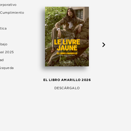
rporativo
e Cumplimiento
tica
abajo
ual 2025
dad
Búsqueda
LA 
EL LIBRO AMARILLO 2026
AG
DESCÁRGALO