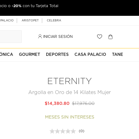
-20%
ocio o
con tu Tarjeta Total
 PALACIO
ARISTOPET
CELEBRA
INICIAR SESIÓN
ÓNICA
GOURMET
DEPORTES
CASA PALACIO
TANE
ETERNITY
Argolla en Oro de 14 Kilates Mujer
$14,380.80
$17,976.00
MESES SIN INTERESES
(0)
Sin
puntuación.