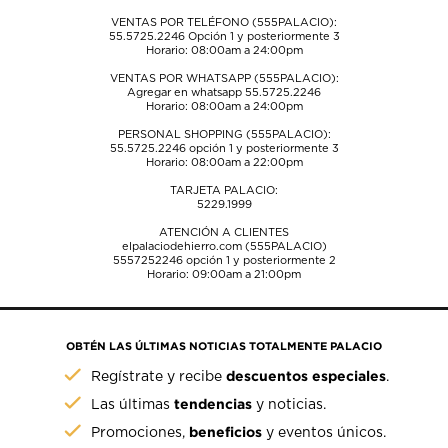
envío.
envío.
envío.
envío.
envío.
VENTAS POR TELÉFONO (555PALACIO):
55.5725.2246
Opción 1 y posteriormente 3
Horario: 08:00am a 24:00pm
VENTAS POR WHATSAPP (555PALACIO):
Agregar en whatsapp 55.5725.2246
Horario: 08:00am a 24:00pm
PERSONAL SHOPPING (555PALACIO):
55.5725.2246
opción 1 y posteriormente 3
Horario: 08:00am a 22:00pm
TARJETA PALACIO:
5229.1999
ATENCIÓN A CLIENTES
elpalaciodehierro.com (555PALACIO)
5557252246
opción 1 y posteriormente 2
Horario: 09:00am a 21:00pm
OBTÉN LAS ÚLTIMAS NOTICIAS TOTALMENTE PALACIO
descuentos especiales
Regístrate y recibe
.
tendencias
Las últimas
y noticias.
beneficios
Promociones,
y eventos únicos.