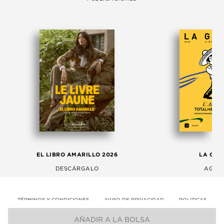
EL LIBRO AMARILLO 2026
LA GAC
DESCÁRGALO
AGOS
TÉRMINOS Y CONDICIONES
AVISO DE PRIVACIDAD
POLITICAS
AÑADIR A LA BOLSA