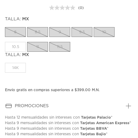
(0)
Sin
puntuación.
TALLA:
MX
Enlace
en
la
8
8.5
9
9.5
10
misma
página.
10.5
11
11.5
TALLA:
MX
14K
Envío gratis en compras superiores a $399.00 M.N.
PROMOCIONES
Tarjetas Palacio
Hasta
12 mensualidades
sin intereses con
*
Tarjetas American Express
Hasta
9 mensualidades
sin intereses con
*
Tarjetas BBVA
Hasta
9 mensualidades
sin intereses con
*
Tarjetas Bajio
Hasta
9 mensualidades
sin intereses con
*