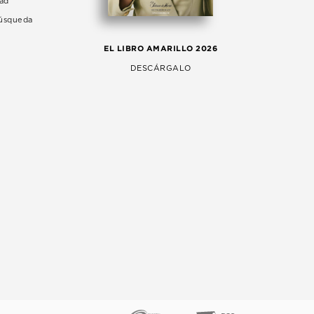
dad
Búsqueda
LA 
EL LIBRO AMARILLO 2026
AG
DESCÁRGALO