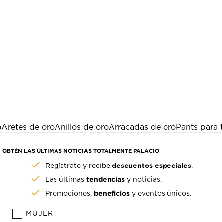
o
Aretes de oro
Anillos de oro
Arracadas de oro
Pants para t
OBTÉN LAS ÚLTIMAS NOTICIAS TOTALMENTE PALACIO
descuentos especiales
Regístrate y recibe
.
tendencias
Las últimas
y noticias.
beneficios
Promociones,
y eventos únicos.
MUJER