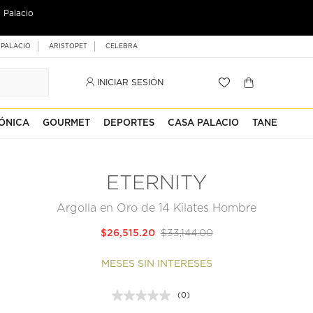
 Palacio
 PALACIO
ARISTOPET
CELEBRA
INICIAR SESIÓN
ÓNICA
GOURMET
DEPORTES
CASA PALACIO
TANE
ETERNITY
Argolla en Oro de 14 Kilates Hombre
$26,515.20
$33,144.00
MESES SIN INTERESES
(0)
Sin
puntuación.