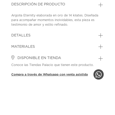
DESCRIPCIÓN DE PRODUCTO
Argolla Eternity elaborada en oro de 14 kilates. Diseñada
para acompañar momentos inolvidables, esta pieza es
testimonio de amor y estilo refinado.
SKU: 44604344
MODEL: A00107-C6-YPH
DETALLES
MATERIALES
DISPONIBLE EN TIENDA
Conoce las Tiendas Palacio que tienen este producto.
Compra a través de Whatsapp con venta asistida