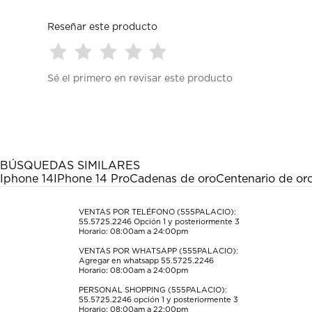
Reseñar este producto
Seleccionar
Seleccionar
Seleccionar
Seleccionar
Seleccionar
Sé el primero en revisar este producto
para
para
para
para
para
calificar
calificar
calificar
calificar
calificar
el
el
el
el
el
artículo
artículo
artículo
artículo
artículo
con
con
con
con
con
1
2
3
4
5
estrella
estrellas.
estrellas.
estrellas.
estrellas.
BÚSQUEDAS SIMILARES
Esta
Esta
Esta
Esta
Esta
Iphone 14
IPhone 14 Pro
Cadenas de oro
Centenario de or
acción
acción
acción
acción
acción
abrirá
abrirá
abrirá
abrirá
abrirá
el
el
el
el
el
VENTAS POR TELÉFONO (555PALACIO):
55.5725.2246
Opción 1 y posteriormente 3
formulario
formulario
formulario
formulario
formulario
Horario: 08:00am a 24:00pm
de
de
de
de
de
envío.
envío.
envío.
envío.
envío.
VENTAS POR WHATSAPP (555PALACIO):
Agregar en whatsapp 55.5725.2246
Horario: 08:00am a 24:00pm
PERSONAL SHOPPING (555PALACIO):
55.5725.2246
opción 1 y posteriormente 3
Horario: 08:00am a 22:00pm