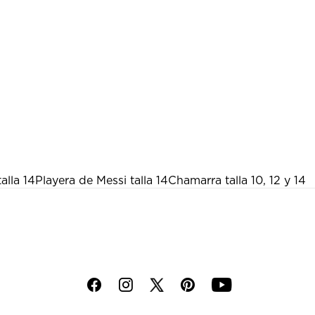
alla 14
Playera de Messi talla 14
Chamarra talla 10, 12 y 14
f
i
p
y