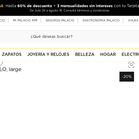
AS
60% de descuento
3 mensualidades sin intereses
. Hasta
+
con tu Tarjeta
De Julio 24 a agosto 16. Consulta términos y condiciones
CIO
MI PALACIO APP
SEGUROS PALACIO
GASTRONOMÍA PALACIO
VIAJES
ZAPATOS
JOYERÍA Y RELOJES
BELLEZA
HOGAR
ELECTR
-20%