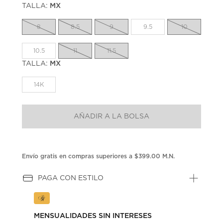
TALLA:
MX
Enlace
en
la
8
8.5
9
9.5
10
misma
página.
10.5
11
11.5
TALLA:
MX
14K
AÑADIR A LA BOLSA
Envío gratis en compras superiores a $399.00 M.N.
PAGA CON ESTILO
MENSUALIDADES SIN INTERESES