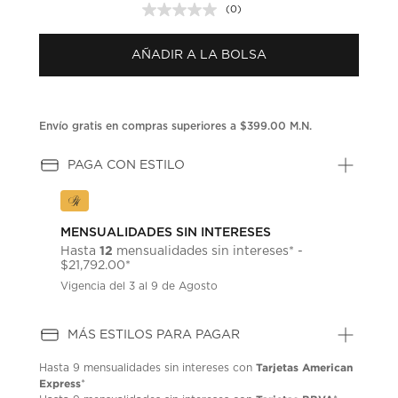
(0)
Sin
puntuación.
Enlace
AÑADIR A LA BOLSA
en
la
misma
página.
Envío gratis en compras superiores a $399.00 M.N.
PAGA CON ESTILO
MENSUALIDADES SIN INTERESES
12
Hasta
mensualidades sin intereses* -
$21,792.00*
Vigencia del 3 al 9 de Agosto
MÁS ESTILOS PARA PAGAR
Tarjetas American
Hasta
9 mensualidades
sin intereses con
Express
*