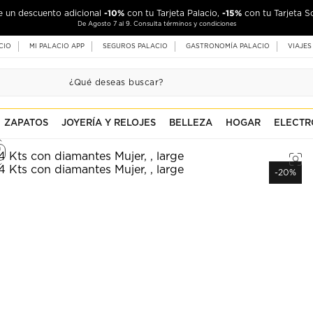
-10%
-15%
de un descuento adicional
con tu Tarjeta Palacio,
con tu Tarjeta S
De Agosto 7 al 9. Consulta términos y condiciones
CIO
MI PALACIO APP
SEGUROS PALACIO
GASTRONOMÍA PALACIO
VIAJES
ZAPATOS
JOYERÍA Y RELOJES
BELLEZA
HOGAR
ELECTR
-20%