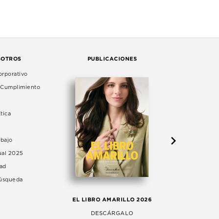
SOTROS
PUBLICACIONES
rporativo
e Cumplimiento
tica
abajo
ual 2025
dad
Búsqueda
LA 
EL LIBRO AMARILLO 2026
AG
DESCÁRGALO