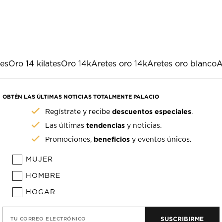
es
Oro 14 kilates
Oro 14k
Aretes oro 14k
Aretes oro blanco
A
OBTÉN LAS ÚLTIMAS NOTICIAS TOTALMENTE PALACIO
descuentos especiales
Regístrate y recibe
.
tendencias
Las últimas
y noticias.
beneficios
Promociones,
y eventos únicos.
MUJER
HOMBRE
HOGAR
SUSCRIBIRME
TU CORREO ELECTRÓNICO