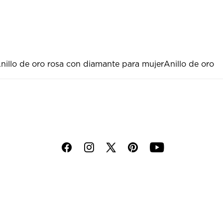
nillo de oro rosa con diamante para mujer
Anillo de oro
f
i
p
y