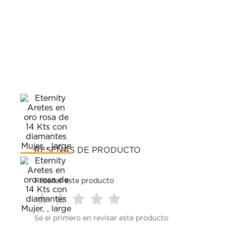
RESEÑAS DE PRODUCTO
Reseñar este producto
Seleccionar
Seleccionar
Seleccionar
Seleccionar
Seleccionar
Sé el primero en revisar este producto
para
para
para
para
para