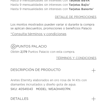
Tarjetas BBVA
Hasta
9 mensualidades
sin intereses con
*
Tarjetas Bajio
Hasta
9 mensualidades
sin intereses con
*
Tarjetas Banorte
Hasta
9 mensualidades
sin intereses con
*
DETALLE DE PROMOCIONES
Los montos mostrados pueden variar si durante la compra
se aplican descuentos, promociones o beneficios Palacio
*Consulta términos y condiciones
PUNTOS PALACIO
Obtén
2,179
Puntos Palacio con esta compra.
TÉRMINOS Y CONDICIONES
DESCRIPCIÓN DE PRODUCTO
Aretes Eternity elaborados en oro rosa de 14 Kts con
diamantes incrustados y diseño gota de agua.
SKU: 40541043
MODEL: WEAOH4107PK
DETALLES