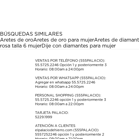
calificar
calificar
calificar
calificar
calificar
el
el
el
el
el
artículo
artículo
artículo
artículo
artículo
con
con
con
con
con
1
2
3
4
5
estrella
estrellas.
estrellas.
estrellas.
estrellas.
BÚSQUEDAS SIMILARES
Esta
Esta
Esta
Esta
Esta
Aretes de oro
Aretes de oro para mujer
Aretes de diamant
acción
acción
acción
acción
acción
rosa talla 6 mujer
Dije con diamantes para mujer
abrirá
abrirá
abrirá
abrirá
abrirá
el
el
el
el
el
formulario
formulario
formulario
formulario
formulario
VENTAS POR TELÉFONO (555PALACIO):
55.5725.2246
Opción 1 y posteriormente 3
de
de
de
de
de
Horario: 08:00am a 24:00pm
envío.
envío.
envío.
envío.
envío.
VENTAS POR WHATSAPP (555PALACIO):
Agregar en whatsapp 55.5725.2246
Horario: 08:00am a 24:00pm
PERSONAL SHOPPING (555PALACIO):
55.5725.2246
opción 1 y posteriormente 3
Horario: 08:00am a 22:00pm
TARJETA PALACIO:
5229.1999
ATENCIÓN A CLIENTES
elpalaciodehierro.com (555PALACIO)
5557252246
opción 1 y posteriormente 2
Horario: 09:00am a 21:00pm