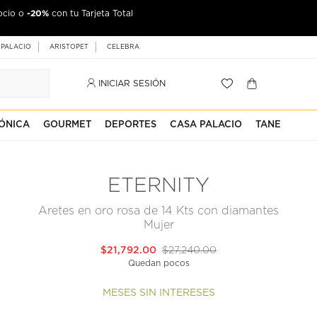
-20%
ocio o
con tu Tarjeta Total
 PALACIO
ARISTOPET
CELEBRA
INICIAR SESIÓN
ÓNICA
GOURMET
DEPORTES
CASA PALACIO
TANE
ETERNITY
Aretes en oro rosa de 14 Kts con diamantes
Mujer
$21,792.00
$27,240.00
Quedan pocos
MESES SIN INTERESES