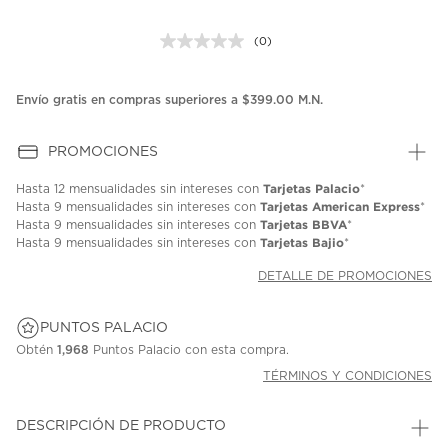
(0)
Sin
puntuación.
Enlace
en
Envío gratis en compras superiores a $399.00 M.N.
la
misma
página.
PROMOCIONES
Tarjetas Palacio
Hasta
12 mensualidades
sin intereses con
*
Tarjetas American Express
Hasta
9 mensualidades
sin intereses con
*
Tarjetas BBVA
Hasta
9 mensualidades
sin intereses con
*
Tarjetas Bajio
Hasta
9 mensualidades
sin intereses con
*
DETALLE DE PROMOCIONES
PUNTOS PALACIO
Obtén
1,968
Puntos Palacio con esta compra.
TÉRMINOS Y CONDICIONES
DESCRIPCIÓN DE PRODUCTO