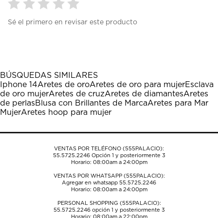
Seleccionar
Seleccionar
Seleccionar
Seleccionar
Seleccionar
Sé el primero en revisar este producto
para
para
para
para
para
calificar
calificar
calificar
calificar
calificar
el
el
el
el
el
artículo
artículo
artículo
artículo
artículo
con
con
con
con
con
1
2
3
4
5
BÚSQUEDAS SIMILARES
estrella
estrellas.
estrellas.
estrellas.
estrellas.
Iphone 14
Aretes de oro
Aretes de oro para mujer
Esclava
Esta
Esta
Esta
Esta
Esta
de oro mujer
Aretes de cruz
Aretes de diamantes
Aretes
acción
acción
acción
acción
acción
de perlas
Blusa con Brillantes de Marca
Aretes para Mar
abrirá
abrirá
abrirá
abrirá
abrirá
Mujer
Aretes hoop para mujer
el
el
el
el
el
formulario
formulario
formulario
formulario
formulario
de
de
de
de
de
envío.
envío.
envío.
envío.
envío.
VENTAS POR TELÉFONO (555PALACIO):
55.5725.2246
Opción 1 y posteriormente 3
Horario: 08:00am a 24:00pm
VENTAS POR WHATSAPP (555PALACIO):
Agregar en whatsapp 55.5725.2246
Horario: 08:00am a 24:00pm
PERSONAL SHOPPING (555PALACIO):
55.5725.2246
opción 1 y posteriormente 3
Horario: 08:00am a 22:00pm