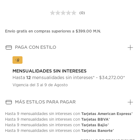
(0)
Sin
puntuación.
Enlace
en
Envío gratis en compras superiores a $399.00 M.N.
la
misma
página.
PAGA CON ESTILO
MENSUALIDADES SIN INTERESES
12
Hasta
mensualidades sin intereses* - $34,272.00*
Vigencia del 3 al 9 de Agosto
MÁS ESTILOS PARA PAGAR
Tarjetas American Express
Hasta
9 mensualidades
sin intereses con
*
Tarjetas BBVA
Hasta
9 mensualidades
sin intereses con
*
Tarjetas Bajio
Hasta
9 mensualidades
sin intereses con
*
Tarjetas Banorte
Hasta
9 mensualidades
sin intereses con
*