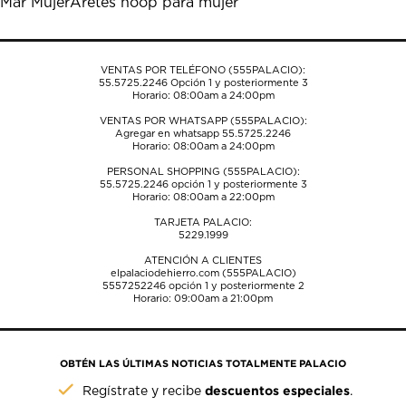
Mar Mujer
Aretes hoop para mujer
el
el
el
el
el
formulario
formulario
formulario
formulario
formulario
de
de
de
de
de
envío.
envío.
envío.
envío.
envío.
VENTAS POR TELÉFONO (555PALACIO):
55.5725.2246
Opción 1 y posteriormente 3
Horario: 08:00am a 24:00pm
VENTAS POR WHATSAPP (555PALACIO):
Agregar en whatsapp 55.5725.2246
Horario: 08:00am a 24:00pm
PERSONAL SHOPPING (555PALACIO):
55.5725.2246
opción 1 y posteriormente 3
Horario: 08:00am a 22:00pm
TARJETA PALACIO:
5229.1999
ATENCIÓN A CLIENTES
elpalaciodehierro.com (555PALACIO)
5557252246
opción 1 y posteriormente 2
Horario: 09:00am a 21:00pm
OBTÉN LAS ÚLTIMAS NOTICIAS TOTALMENTE PALACIO
descuentos especiales
Regístrate y recibe
.