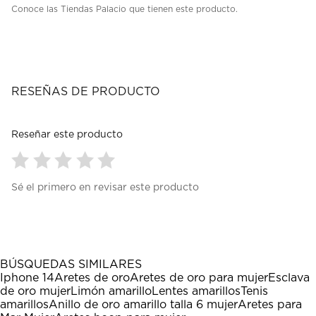
Conoce las Tiendas Palacio que tienen este producto.
RESEÑAS DE PRODUCTO
Reseñar este producto
Seleccionar
Seleccionar
Seleccionar
Seleccionar
Seleccionar
Sé el primero en revisar este producto
para
para
para
para
para
calificar
calificar
calificar
calificar
calificar
el
el
el
el
el
artículo
artículo
artículo
artículo
artículo
con
con
con
con
con
1
2
3
4
5
BÚSQUEDAS SIMILARES
estrella
estrellas.
estrellas.
estrellas.
estrellas.
Iphone 14
Aretes de oro
Aretes de oro para mujer
Esclava
Esta
Esta
Esta
Esta
Esta
de oro mujer
Limón amarillo
Lentes amarillos
Tenis
acción
acción
acción
acción
acción
amarillos
Anillo de oro amarillo talla 6 mujer
Aretes para
abrirá
abrirá
abrirá
abrirá
abrirá