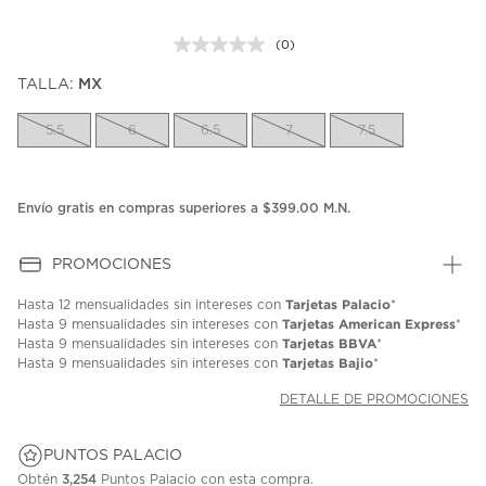
(0)
Sin
puntuación.
TALLA:
MX
Enlace
en
la
5.5
6
6.5
7
7.5
misma
página.
Envío gratis en compras superiores a $399.00 M.N.
PROMOCIONES
Tarjetas Palacio
Hasta
12 mensualidades
sin intereses con
*
Tarjetas American Express
Hasta
9 mensualidades
sin intereses con
*
Tarjetas BBVA
Hasta
9 mensualidades
sin intereses con
*
Tarjetas Bajio
Hasta
9 mensualidades
sin intereses con
*
DETALLE DE PROMOCIONES
PUNTOS PALACIO
Obtén
3,254
Puntos Palacio con esta compra.