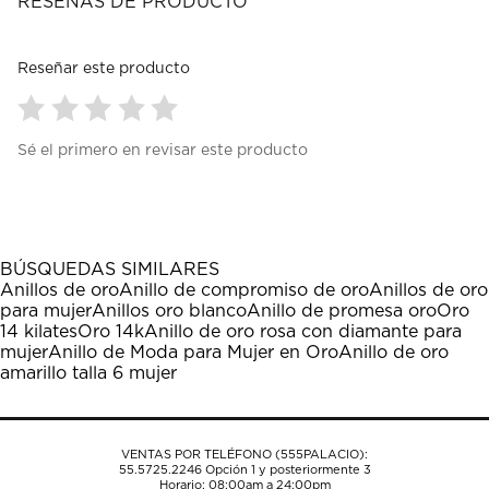
RESEÑAS DE PRODUCTO
Reseñar este producto
Seleccionar
Seleccionar
Seleccionar
Seleccionar
Seleccionar
Sé el primero en revisar este producto
para
para
para
para
para
calificar
calificar
calificar
calificar
calificar
el
el
el
el
el
artículo
artículo
artículo
artículo
artículo
con
con
con
con
con
1
2
3
4
5
BÚSQUEDAS SIMILARES
estrella
estrellas.
estrellas.
estrellas.
estrellas.
Anillos de oro
Anillo de compromiso de oro
Anillos de oro
Esta
Esta
Esta
Esta
Esta
para mujer
Anillos oro blanco
Anillo de promesa oro
Oro
acción
acción
acción
acción
acción
14 kilates
Oro 14k
Anillo de oro rosa con diamante para
abrirá
abrirá
abrirá
abrirá
abrirá
mujer
Anillo de Moda para Mujer en Oro
Anillo de oro
el
el
el
el
el
amarillo talla 6 mujer
formulario
formulario
formulario
formulario
formulario
de
de
de
de
de
envío.
envío.
envío.
envío.
envío.
VENTAS POR TELÉFONO (555PALACIO):
55.5725.2246
Opción 1 y posteriormente 3
Horario: 08:00am a 24:00pm