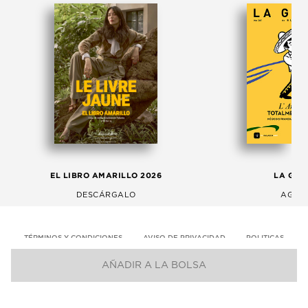
EL LIBRO AMARILLO 2026
LA GAC
DESCÁRGALO
AGOS
TÉRMINOS Y CONDICIONES
AVISO DE PRIVACIDAD
POLITICAS
AÑADIR A LA BOLSA