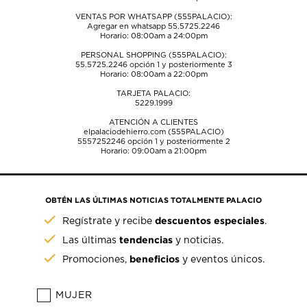
VENTAS POR WHATSAPP (555PALACIO):
Agregar en whatsapp 55.5725.2246
Horario: 08:00am a 24:00pm
PERSONAL SHOPPING (555PALACIO):
55.5725.2246
opción 1 y posteriormente 3
Horario: 08:00am a 22:00pm
TARJETA PALACIO:
5229.1999
ATENCIÓN A CLIENTES
elpalaciodehierro.com (555PALACIO)
5557252246
opción 1 y posteriormente 2
Horario: 09:00am a 21:00pm
OBTÉN LAS ÚLTIMAS NOTICIAS TOTALMENTE PALACIO
descuentos especiales
Regístrate y recibe
.
tendencias
Las últimas
y noticias.
beneficios
Promociones,
y eventos únicos.
MUJER