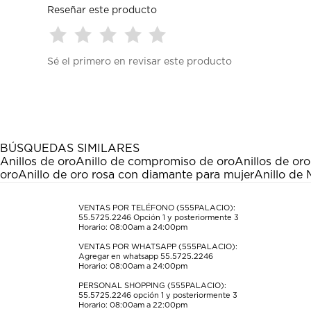
Reseñar este producto
Seleccionar
Seleccionar
Seleccionar
Seleccionar
Seleccionar
Sé el primero en revisar este producto
para
para
para
para
para
calificar
calificar
calificar
calificar
calificar
el
el
el
el
el
artículo
artículo
artículo
artículo
artículo
con
con
con
con
con
1
2
3
4
5
estrella
estrellas.
estrellas.
estrellas.
estrellas.
BÚSQUEDAS SIMILARES
Esta
Esta
Esta
Esta
Esta
Anillos de oro
Anillo de compromiso de oro
Anillos de or
acción
acción
acción
acción
acción
oro
Anillo de oro rosa con diamante para mujer
Anillo de
abrirá
abrirá
abrirá
abrirá
abrirá
el
el
el
el
el
formulario
formulario
formulario
formulario
formulario
VENTAS POR TELÉFONO (555PALACIO):
55.5725.2246
Opción 1 y posteriormente 3
de
de
de
de
de
Horario: 08:00am a 24:00pm
envío.
envío.
envío.
envío.
envío.
VENTAS POR WHATSAPP (555PALACIO):
Agregar en whatsapp 55.5725.2246
Horario: 08:00am a 24:00pm
PERSONAL SHOPPING (555PALACIO):
55.5725.2246
opción 1 y posteriormente 3
Horario: 08:00am a 22:00pm