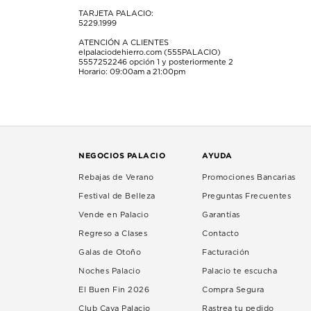
TARJETA PALACIO:
5229.1999
ATENCIÓN A CLIENTES
elpalaciodehierro.com (555PALACIO)
5557252246
opción 1 y posteriormente 2
Horario: 09:00am a 21:00pm
NEGOCIOS PALACIO
AYUDA
Rebajas de Verano
Promociones Bancarias
Festival de Belleza
Preguntas Frecuentes
Vende en Palacio
Garantías
Regreso a Clases
Contacto
Galas de Otoño
Facturación
Noches Palacio
Palacio te escucha
El Buen Fin 2026
Compra Segura
Club Cava Palacio
Rastrea tu pedido