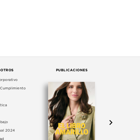
SOTROS
PUBLICACIONES
rporativo
e Cumplimiento
tica
abajo
ual 2024
dad