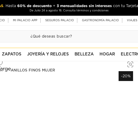
AS
60% de descuento
3 mensualidades sin intereses
. Hasta
+
con tu Tarjeta
De Julio 24 a agosto 16. Consulta términos y condiciones
CIO
MI PALACIO APP
SEGUROS PALACIO
GASTRONOMÍA PALACIO
VIAJES
ZAPATOS
JOYERÍA Y RELOJES
BELLEZA
HOGAR
ELECTR
ER
ANILLOS FINOS MUJER
-20%