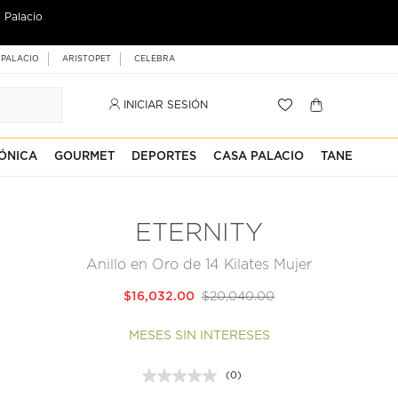
 Palacio
 PALACIO
ARISTOPET
CELEBRA
INICIAR SESIÓN
ÓNICA
GOURMET
DEPORTES
CASA PALACIO
TANE
ETERNITY
Anillo en Oro de 14 Kilates Mujer
$16,032.00
$20,040.00
MESES SIN INTERESES
(0)
Sin
puntuación.