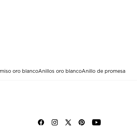
miso oro blanco
Anillos oro blanco
Anillo de promesa
f
i
p
y