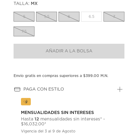
TALLA:
MX
Enlace
en
la
5
5.5
6
6.5
7
misma
página.
7.5
AÑADIR A LA BOLSA
Envío gratis en compras superiores a $399.00 M.N.
PAGA CON ESTILO
MENSUALIDADES SIN INTERESES
12
Hasta
mensualidades sin intereses* -
$16,032.00*
Vigencia del 3 al 9 de Agosto