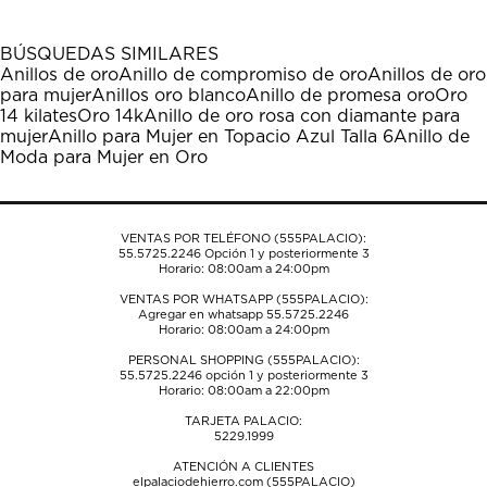
con
con
con
con
con
1
2
3
4
5
BÚSQUEDAS SIMILARES
estrella
estrellas.
estrellas.
estrellas.
estrellas.
Anillos de oro
Anillo de compromiso de oro
Anillos de oro
Esta
Esta
Esta
Esta
Esta
para mujer
Anillos oro blanco
Anillo de promesa oro
Oro
acción
acción
acción
acción
acción
14 kilates
Oro 14k
Anillo de oro rosa con diamante para
abrirá
abrirá
abrirá
abrirá
abrirá
mujer
Anillo para Mujer en Topacio Azul Talla 6
Anillo de
el
el
el
el
el
Moda para Mujer en Oro
formulario
formulario
formulario
formulario
formulario
de
de
de
de
de
envío.
envío.
envío.
envío.
envío.
VENTAS POR TELÉFONO (555PALACIO):
55.5725.2246
Opción 1 y posteriormente 3
Horario: 08:00am a 24:00pm
VENTAS POR WHATSAPP (555PALACIO):
Agregar en whatsapp 55.5725.2246
Horario: 08:00am a 24:00pm
PERSONAL SHOPPING (555PALACIO):
55.5725.2246
opción 1 y posteriormente 3
Horario: 08:00am a 22:00pm
TARJETA PALACIO:
5229.1999
ATENCIÓN A CLIENTES
elpalaciodehierro.com (555PALACIO)