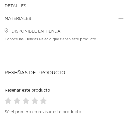
DETALLES
MATERIALES
DISPONIBLE EN TIENDA
Conoce las Tiendas Palacio que tienen este producto.
RESEÑAS DE PRODUCTO
Reseñar este producto
Seleccionar
Seleccionar
Seleccionar
Seleccionar
Seleccionar
Sé el primero en revisar este producto
para
para
para
para
para
calificar
calificar
calificar
calificar
calificar
el
el
el
el
el
artículo
artículo
artículo
artículo
artículo