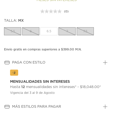
MESES SIN INTERESES
(0)
Sin
puntuación.
TALLA:
MX
Enlace
en
la
5.5
6
6.5
7
7.5
misma
página.
Envío gratis en compras superiores a $399.00 M.N.
PAGA CON ESTILO
MENSUALIDADES SIN INTERESES
12
Hasta
mensualidades sin intereses* - $18,048.00*
Vigencia del 3 al 9 de Agosto
MÁS ESTILOS PARA PAGAR