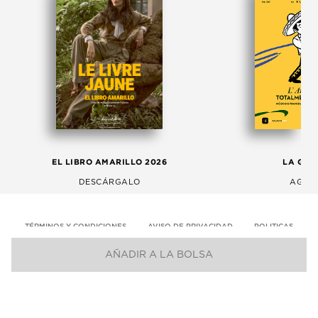
EL LIBRO AMARILLO 2026
LA GAC
DESCÁRGALO
AGOS
TÉRMINOS Y CONDICIONES
AVISO DE PRIVACIDAD
POLITICAS
AÑADIR A LA BOLSA