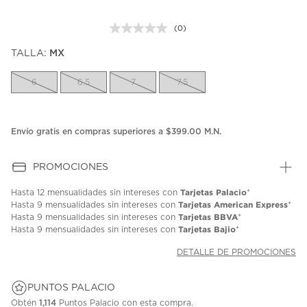
(0)
Sin
puntuación.
TALLA:
MX
Enlace
en
la
6
6.5
7
7.5
misma
página.
Envío gratis en compras superiores a $399.00 M.N.
PROMOCIONES
Tarjetas Palacio
Hasta
12 mensualidades
sin intereses con
*
Tarjetas American Express
Hasta
9 mensualidades
sin intereses con
*
Tarjetas BBVA
Hasta
9 mensualidades
sin intereses con
*
Tarjetas Bajio
Hasta
9 mensualidades
sin intereses con
*
DETALLE DE PROMOCIONES
PUNTOS PALACIO
Obtén
1,114
Puntos Palacio con esta compra.