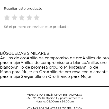
Reseñar este producto
Seleccionar
Seleccionar
Seleccionar
Seleccionar
Seleccionar
Sé el primero en revisar este producto
para
para
para
para
para
calificar
calificar
calificar
calificar
calificar
el
el
el
el
el
artículo
artículo
artículo
artículo
artículo
con
con
con
con
con
1
2
3
4
5
BÚSQUEDAS SIMILARES
estrella
estrellas.
estrellas.
estrellas.
estrellas.
Anillos de oro
Anillo de compromiso de oro
Anillos de oro
Esta
Esta
Esta
Esta
Esta
para mujer
Anillos de compromiso oro blanco
Anillos oro
acción
acción
acción
acción
acción
blanco
Anillo de promesa oro
Oro 14 kilates
Anillo de
abrirá
abrirá
abrirá
abrirá
abrirá
Moda para Mujer en Oro
Anillo de oro rosa con diamante
el
el
el
el
el
para mujer
Gargantilla en Oro Blanco para Mujer
formulario
formulario
formulario
formulario
formulario
de
de
de
de
de
envío.
envío.
envío.
envío.
envío.
VENTAS POR TELÉFONO (555PALACIO):
55.5725.2246
Opción 1 y posteriormente 3
Horario: 08:00am a 24:00pm
VENTAS POR WHATSAPP (555PALACIO):