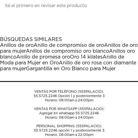
Seleccionar
Seleccionar
Seleccionar
Seleccionar
Seleccionar
Sé el primero en revisar este producto
para
para
para
para
para
calificar
calificar
calificar
calificar
calificar
el
el
el
el
el
artículo
artículo
artículo
artículo
artículo
con
con
con
con
con
1
2
3
4
5
BÚSQUEDAS SIMILARES
estrella
estrellas.
estrellas.
estrellas.
estrellas.
Anillos de oro
Anillo de compromiso de oro
Anillos de oro
Esta
Esta
Esta
Esta
Esta
para mujer
Anillos de compromiso oro blanco
Anillos oro
acción
acción
acción
acción
acción
blanco
Anillo de promesa oro
Oro 14 kilates
Anillo de
abrirá
abrirá
abrirá
abrirá
abrirá
Moda para Mujer en Oro
Anillo de oro rosa con diamante
el
el
el
el
el
para mujer
Gargantilla en Oro Blanco para Mujer
formulario
formulario
formulario
formulario
formulario
de
de
de
de
de
envío.
envío.
envío.
envío.
envío.
VENTAS POR TELÉFONO (555PALACIO):
55.5725.2246
Opción 1 y posteriormente 3
Horario: 08:00am a 24:00pm
VENTAS POR WHATSAPP (555PALACIO):
Agregar en whatsapp 55.5725.2246
Horario: 08:00am a 24:00pm
PERSONAL SHOPPING (555PALACIO):
55.5725.2246
opción 1 y posteriormente 3
Horario: 08:00am a 22:00pm