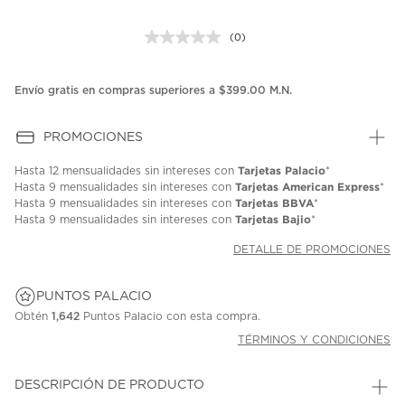
(0)
Sin
puntuación.
Enlace
en
Envío gratis en compras superiores a $399.00 M.N.
la
misma
página.
PROMOCIONES
Tarjetas Palacio
Hasta
12 mensualidades
sin intereses con
*
Tarjetas American Express
Hasta
9 mensualidades
sin intereses con
*
Tarjetas BBVA
Hasta
9 mensualidades
sin intereses con
*
Tarjetas Bajio
Hasta
9 mensualidades
sin intereses con
*
DETALLE DE PROMOCIONES
PUNTOS PALACIO
Obtén
1,642
Puntos Palacio con esta compra.
TÉRMINOS Y CONDICIONES
DESCRIPCIÓN DE PRODUCTO