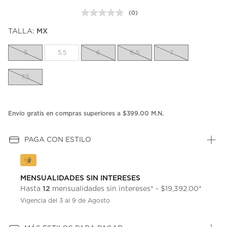
(0)
Sin
puntuación.
TALLA:
MX
Enlace
en
la
5
5.5
6
6.5
7
misma
página.
7.5
Envío gratis en compras superiores a $399.00 M.N.
PAGA CON ESTILO
MENSUALIDADES SIN INTERESES
12
Hasta
mensualidades sin intereses* - $19,392.00*
Vigencia del 3 al 9 de Agosto