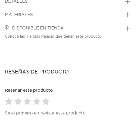
DETALLES
MATERIALES
DISPONIBLE EN TIENDA
Conoce las Tiendas Palacio que tienen este producto.
RESEÑAS DE PRODUCTO
Reseñar este producto
Seleccionar
Seleccionar
Seleccionar
Seleccionar
Seleccionar
Sé el primero en revisar este producto
para
para
para
para
para
calificar
calificar
calificar
calificar
calificar
el
el
el
el
el
artículo
artículo
artículo
artículo
artículo