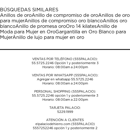
con
con
con
con
con
1
2
3
4
5
BÚSQUEDAS SIMILARES
estrella
estrellas.
estrellas.
estrellas.
estrellas.
Anillos de oro
Anillo de compromiso de oro
Anillos de oro
Esta
Esta
Esta
Esta
Esta
para mujer
Anillos de compromiso oro blanco
Anillos oro
acción
acción
acción
acción
acción
blanco
Anillo de promesa oro
Oro 14 kilates
Anillo de
abrirá
abrirá
abrirá
abrirá
abrirá
Moda para Mujer en Oro
Gargantilla en Oro Blanco para
el
el
el
el
el
Mujer
Anillo de lujo para mujer en oro
formulario
formulario
formulario
formulario
formulario
de
de
de
de
de
envío.
envío.
envío.
envío.
envío.
VENTAS POR TELÉFONO (555PALACIO):
55.5725.2246
Opción 1 y posteriormente 3
Horario: 08:00am a 24:00pm
VENTAS POR WHATSAPP (555PALACIO):
Agregar en whatsapp 55.5725.2246
Horario: 08:00am a 24:00pm
PERSONAL SHOPPING (555PALACIO):
55.5725.2246
opción 1 y posteriormente 3
Horario: 08:00am a 22:00pm
TARJETA PALACIO:
5229.1999
ATENCIÓN A CLIENTES
elpalaciodehierro.com (555PALACIO)
5557252246
opción 1 y posteriormente 2