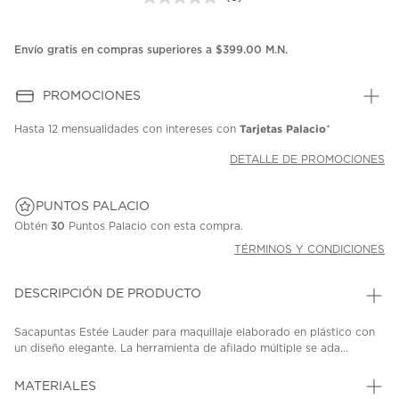
Sin
puntuación.
Enlace
en
Envío gratis en compras superiores a $399.00 M.N.
la
misma
página.
PROMOCIONES
Tarjetas Palacio
Hasta
12 mensualidades
con intereses con
*
DETALLE DE PROMOCIONES
PUNTOS PALACIO
Obtén
30
Puntos Palacio con esta compra.
TÉRMINOS Y CONDICIONES
DESCRIPCIÓN DE PRODUCTO
Sacapuntas Estée Lauder para maquillaje elaborado en plástico con
un diseño elegante. La herramienta de afilado múltiple se ada...
MATERIALES