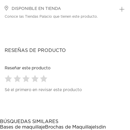
DISPONIBLE EN TIENDA
Conoce las Tiendas Palacio que tienen este producto.
RESEÑAS DE PRODUCTO
Reseñar este producto
Seleccionar
Seleccionar
Seleccionar
Seleccionar
Seleccionar
Sé el primero en revisar este producto
para
para
para
para
para
calificar
calificar
calificar
calificar
calificar
el
el
el
el
el
artículo
artículo
artículo
artículo
artículo
con
con
con
con
con
1
2
3
4
5
BÚSQUEDAS SIMILARES
estrella
estrellas.
estrellas.
estrellas.
estrellas.
Bases de maquillaje
Brochas de Maquillaje
Isdin
Esta
Esta
Esta
Esta
Esta