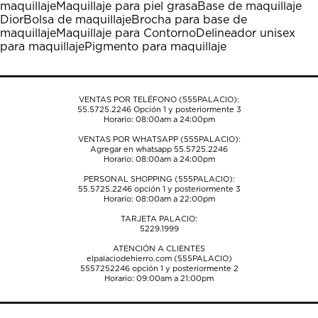
maquillaje
Maquillaje para piel grasa
Base de maquillaje
acción
acción
acción
acción
acción
Dior
Bolsa de maquillaje
Brocha para base de
abrirá
abrirá
abrirá
abrirá
abrirá
maquillaje
Maquillaje para Contorno
Delineador unisex
el
el
el
el
el
para maquillaje
Pigmento para maquillaje
formulario
formulario
formulario
formulario
formulario
de
de
de
de
de
envío.
envío.
envío.
envío.
envío.
VENTAS POR TELÉFONO (555PALACIO):
55.5725.2246
Opción 1 y posteriormente 3
Horario: 08:00am a 24:00pm
VENTAS POR WHATSAPP (555PALACIO):
Agregar en whatsapp 55.5725.2246
Horario: 08:00am a 24:00pm
PERSONAL SHOPPING (555PALACIO):
55.5725.2246
opción 1 y posteriormente 3
Horario: 08:00am a 22:00pm
TARJETA PALACIO:
5229.1999
ATENCIÓN A CLIENTES
elpalaciodehierro.com (555PALACIO)
5557252246
opción 1 y posteriormente 2
Horario: 09:00am a 21:00pm