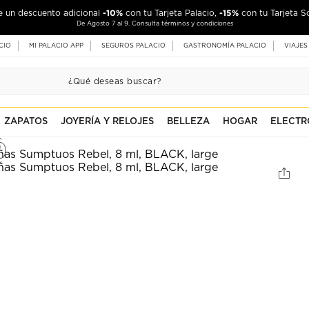
-10%
-15%
de un descuento adicional
con tu Tarjeta Palacio,
con tu Tarjeta S
De Agosto 7 al 9. Consulta términos y condiciones
CIO
MI PALACIO APP
SEGUROS PALACIO
GASTRONOMÍA PALACIO
VIAJES
ZAPATOS
JOYERÍA Y RELOJES
BELLEZA
HOGAR
ELECTR