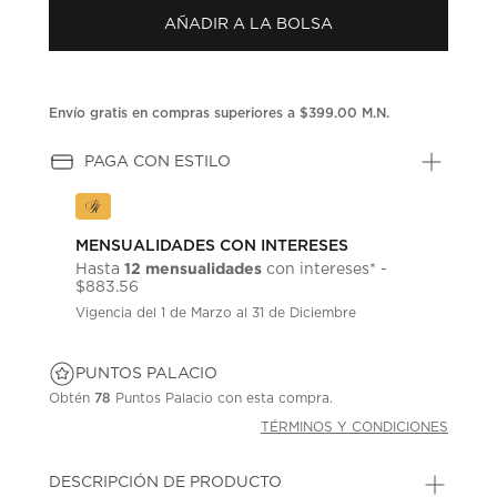
en
la
AÑADIR A LA BOLSA
misma
página.
Envío gratis en compras superiores a $399.00 M.N.
PAGA CON ESTILO
MENSUALIDADES CON INTERESES
12 mensualidades
Hasta
con intereses* -
$883.56
Vigencia del 1 de Marzo al 31 de Diciembre
PUNTOS PALACIO
Obtén
78
Puntos Palacio con esta compra.
TÉRMINOS Y CONDICIONES
DESCRIPCIÓN DE PRODUCTO