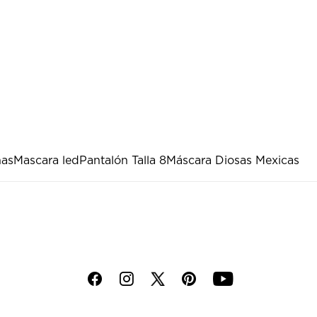
ñas
Mascara led
Pantalón Talla 8
Máscara Diosas Mexicas
f
i
p
y