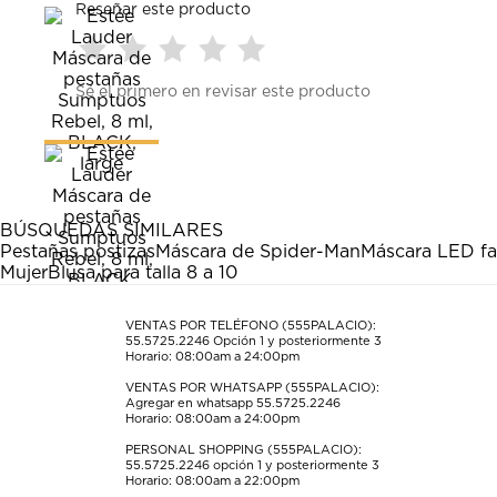
Reseñar este producto
Seleccionar
Seleccionar
Seleccionar
Seleccionar
Seleccionar
Sé el primero en revisar este producto
para
para
para
para
para
calificar
calificar
calificar
calificar
calificar
el
el
el
el
el
artículo
artículo
artículo
artículo
artículo
con
con
con
con
con
1
2
3
4
5
estrella
estrellas.
estrellas.
estrellas.
estrellas.
BÚSQUEDAS SIMILARES
Esta
Esta
Esta
Esta
Esta
Pestañas postizas
Máscara de Spider-Man
Máscara LED fa
acción
acción
acción
acción
acción
Mujer
Blusa para talla 8 a 10
abrirá
abrirá
abrirá
abrirá
abrirá
el
el
el
el
el
formulario
formulario
formulario
formulario
formulario
VENTAS POR TELÉFONO (555PALACIO):
55.5725.2246
Opción 1 y posteriormente 3
de
de
de
de
de
Horario: 08:00am a 24:00pm
envío.
envío.
envío.
envío.
envío.
VENTAS POR WHATSAPP (555PALACIO):
Agregar en whatsapp 55.5725.2246
Horario: 08:00am a 24:00pm
PERSONAL SHOPPING (555PALACIO):
55.5725.2246
opción 1 y posteriormente 3
Horario: 08:00am a 22:00pm