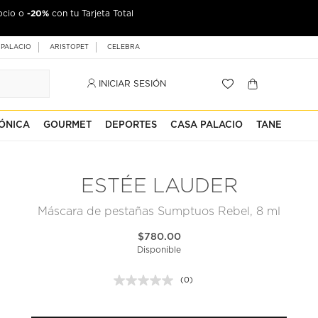
-20%
ocio o
con tu Tarjeta Total
 PALACIO
ARISTOPET
CELEBRA
INICIAR SESIÓN
ÓNICA
GOURMET
DEPORTES
CASA PALACIO
TANE
ESTÉE LAUDER
Máscara de pestañas Sumptuos Rebel, 8 ml
$780.00
Disponible
(0)
Sin
puntuación.
Enlace