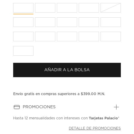
en
la
misma
página.
AÑADIR A LA BOLSA
Envío gratis en compras superiores a $399.00 M.N.
PROMOCIONES
Tarjetas Palacio
Hasta
12 mensualidades
con intereses con
*
DETALLE DE PROMOCIONES