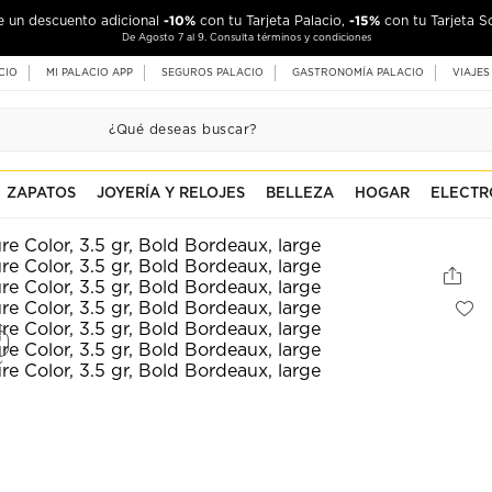
-10%
-15%
de un descuento adicional
con tu Tarjeta Palacio,
con tu Tarjeta S
De Agosto 7 al 9. Consulta términos y condiciones
CIO
MI PALACIO APP
SEGUROS PALACIO
GASTRONOMÍA PALACIO
VIAJES
ZAPATOS
JOYERÍA Y RELOJES
BELLEZA
HOGAR
ELECTR