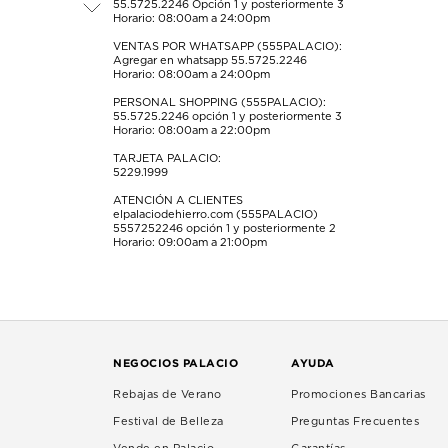
55.5725.2246
Opción 1 y posteriormente 3
de
de
de
de
de
Horario: 08:00am a 24:00pm
envío.
envío.
envío.
envío.
envío.
VENTAS POR WHATSAPP (555PALACIO):
Agregar en whatsapp 55.5725.2246
Horario: 08:00am a 24:00pm
PERSONAL SHOPPING (555PALACIO):
55.5725.2246
opción 1 y posteriormente 3
Horario: 08:00am a 22:00pm
TARJETA PALACIO:
5229.1999
ATENCIÓN A CLIENTES
elpalaciodehierro.com (555PALACIO)
5557252246
opción 1 y posteriormente 2
Horario: 09:00am a 21:00pm
NEGOCIOS PALACIO
AYUDA
Rebajas de Verano
Promociones Bancarias
Festival de Belleza
Preguntas Frecuentes