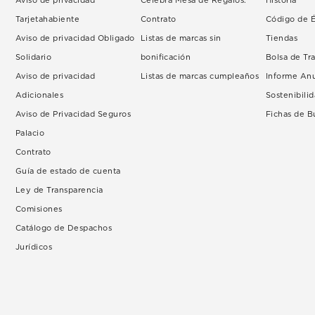
Aviso de privacidad
Celebra Mesa de Regalos.
Historia
Tarjetahabiente
Contrato
Código de É
Aviso de privacidad Obligado
Listas de marcas sin
Tiendas
Solidario
bonificación
Bolsa de Tr
Aviso de privacidad
Listas de marcas cumpleaños
Informe An
Adicionales
Sostenibili
Aviso de Privacidad Seguros
Fichas de 
Palacio
Contrato
Guía de estado de cuenta
Ley de Transparencia
Comisiones
Catálogo de Despachos
Jurídicos