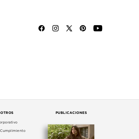
f
i
p
y
SOTROS
PUBLICACIONES
rporativo
e Cumplimiento