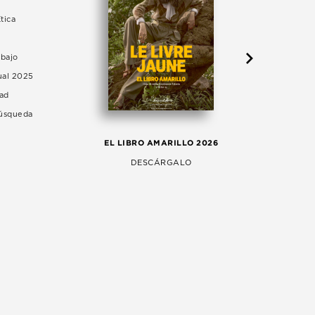
tica
abajo
ual 2025
dad
Búsqueda
LA 
EL LIBRO AMARILLO 2026
AG
DESCÁRGALO