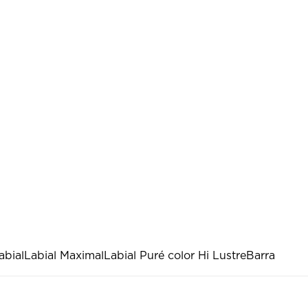
abial
Labial Maximal
Labial Puré color Hi Lustre
Barra