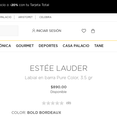
-20%
ocio o
con tu Tarjeta Total
 PALACIO
ARISTOPET
CELEBRA
INICIAR SESIÓN
ÓNICA
GOURMET
DEPORTES
CASA PALACIO
TANE
ESTÉE LAUDER
Labial en barra Pure Color, 3.5 gr
$890.00
Disponible
(0)
Sin
puntuación.
COLOR:
BOLD BORDEAUX
Enlace