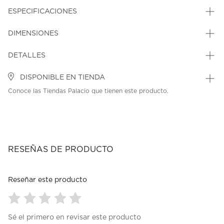
ESPECIFICACIONES
DIMENSIONES
DETALLES
DISPONIBLE EN TIENDA
Conoce las Tiendas Palacio que tienen este producto.
RESEÑAS DE PRODUCTO
Reseñar este producto
Seleccionar
Seleccionar
Seleccionar
Seleccionar
Seleccionar
Sé el primero en revisar este producto
para
para
para
para
para