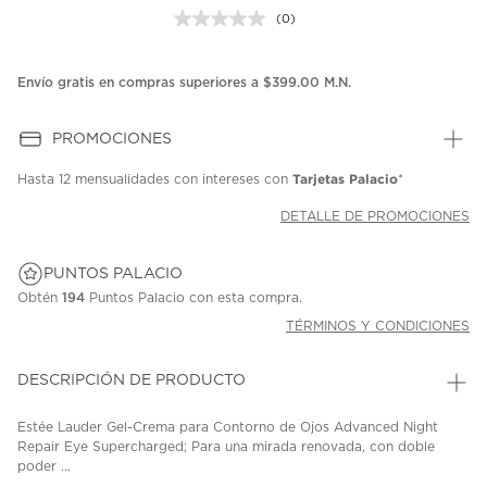
(0)
Sin
puntuación.
Enlace
en
Envío gratis en compras superiores a $399.00 M.N.
la
misma
página.
PROMOCIONES
Tarjetas Palacio
Hasta
12 mensualidades
con intereses con
*
DETALLE DE PROMOCIONES
PUNTOS PALACIO
Obtén
194
Puntos Palacio con esta compra.
TÉRMINOS Y CONDICIONES
DESCRIPCIÓN DE PRODUCTO
Estée Lauder Gel-Crema para Contorno de Ojos Advanced Night
Repair Eye Supercharged; Para una mirada renovada, con doble
poder ...