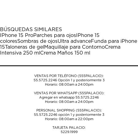
calificar
calificar
calificar
calificar
calificar
el
el
el
el
el
artículo
artículo
artículo
artículo
artículo
con
con
con
con
con
1
2
3
4
5
BÚSQUEDAS SIMILARES
estrella
estrellas.
estrellas.
estrellas.
estrellas.
IPhone 15 Pro
Parches para ojos
IPhone 15
Esta
Esta
Esta
Esta
Esta
colores
Sombras de ojos
Ultra advance
Funda para iPhone
acción
acción
acción
acción
acción
15
Taloneras de gel
Maquillaje para Contorno
Crema
abrirá
abrirá
abrirá
abrirá
abrirá
Intensiva 250 ml
Crema Maños 150 ml
el
el
el
el
el
formulario
formulario
formulario
formulario
formulario
de
de
de
de
de
envío.
envío.
envío.
envío.
envío.
VENTAS POR TELÉFONO (555PALACIO):
55.5725.2246
Opción 1 y posteriormente 3
Horario: 08:00am a 24:00pm
VENTAS POR WHATSAPP (555PALACIO):
Agregar en whatsapp 55.5725.2246
Horario: 08:00am a 24:00pm
PERSONAL SHOPPING (555PALACIO):
55.5725.2246
opción 1 y posteriormente 3
Horario: 08:00am a 22:00pm
TARJETA PALACIO:
5229.1999