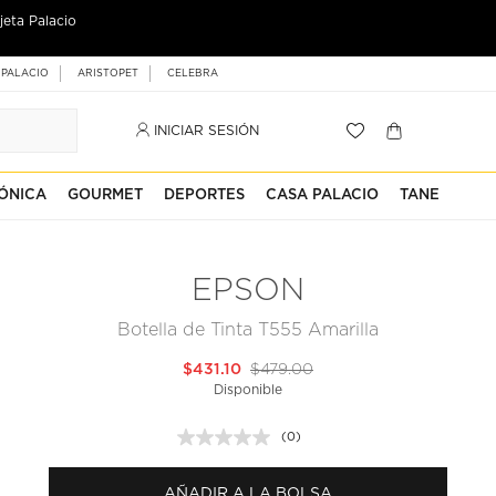
jeta Palacio
 PALACIO
ARISTOPET
CELEBRA
INICIAR SESIÓN
ÓNICA
GOURMET
DEPORTES
CASA PALACIO
TANE
EPSON
Botella de Tinta T555 Amarilla
$431.10
$479.00
Disponible
(0)
Sin
puntuación.
Enlace
AÑADIR A LA BOLSA