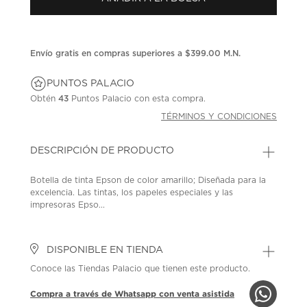
en
la
misma
página.
Envío gratis en compras superiores a $399.00 M.N.
PUNTOS PALACIO
Obtén
43
Puntos Palacio con esta compra.
TÉRMINOS Y CONDICIONES
DESCRIPCIÓN DE PRODUCTO
Botella de tinta Epson de color amarillo; Diseñada para la
excelencia. Las tintas, los papeles especiales y las
impresoras Epso...
DISPONIBLE EN TIENDA
Conoce las Tiendas Palacio que tienen este producto.
Compra a través de Whatsapp con venta asistida