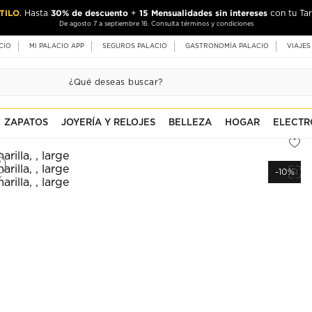
TILO
30% de descuento
15 Mensualidades sin intereses
. Hasta
+
con tu Tar
De agosto 7 a septiembre 16. Consulta términos y condiciones
CIO
MI PALACIO APP
SEGUROS PALACIO
GASTRONOMÍA PALACIO
VIAJES
ZAPATOS
JOYERÍA Y RELOJES
BELLEZA
HOGAR
ELECTR
-10%