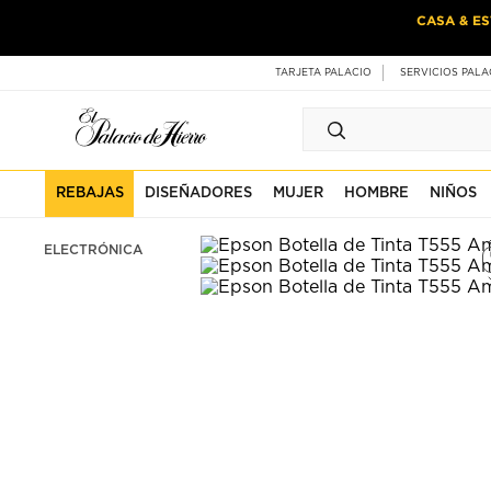
Ir
Ir
CASA & ES
al
al
contenido
contenido
principal
de
TARJETA PALACIO
SERVICIOS PALA
pie
de
página
REBAJAS
DISEÑADORES
MUJER
HOMBRE
NIÑOS
ELECTRÓNICA