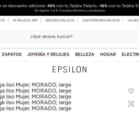
-10%
-15%
de un descuento adicional
con tu Tarjeta Palacio,
con tu Tarjeta S
De Agosto 7 al 9. Consulta términos y condiciones
CIO
MI PALACIO APP
SEGUROS PALACIO
GASTRONOMÍA PALACIO
VIAJES
ZAPATOS
JOYERÍA Y RELOJES
BELLEZA
HOGAR
ELECTR