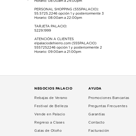
Horario: 08:00am a 24:00pm
PERSONAL SHOPPING (555PALACIO):
55.5725.2246
opción 1 y posteriormente 3
Horario: 08:00am a 22:00pm
TARJETA PALACIO:
5229.1999
ATENCIÓN A CLIENTES
elpalaciodehierro.com (555PALACIO)
5557252246
opción 1 y posteriormente 2
Horario: 09:00am a 21:00pm
NEGOCIOS PALACIO
AYUDA
Rebajas de Verano
Promociones Bancarias
Festival de Belleza
Preguntas Frecuentes
Vende en Palacio
Garantías
Regreso a Clases
Contacto
Galas de Otoño
Facturación