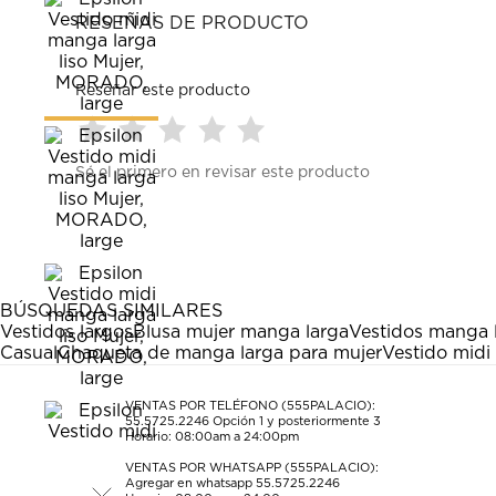
RESEÑAS DE PRODUCTO
Reseñar este producto
Seleccionar
Seleccionar
Seleccionar
Seleccionar
Seleccionar
Sé el primero en revisar este producto
para
para
para
para
para
calificar
calificar
calificar
calificar
calificar
el
el
el
el
el
artículo
artículo
artículo
artículo
artículo
con
con
con
con
con
1
2
3
4
5
estrella
estrellas.
estrellas.
estrellas.
estrellas.
BÚSQUEDAS SIMILARES
Esta
Esta
Esta
Esta
Esta
Vestidos largos
Blusa mujer manga larga
Vestidos manga 
acción
acción
acción
acción
acción
Casual
Chaqueta de manga larga para mujer
Vestido midi 
abrirá
abrirá
abrirá
abrirá
abrirá
el
el
el
el
el
formulario
formulario
formulario
formulario
formulario
VENTAS POR TELÉFONO (555PALACIO):
55.5725.2246
Opción 1 y posteriormente 3
de
de
de
de
de
Horario: 08:00am a 24:00pm
envío.
envío.
envío.
envío.
envío.
VENTAS POR WHATSAPP (555PALACIO):
Agregar en whatsapp 55.5725.2246