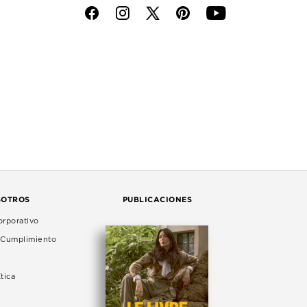
f
i
p
y
SOTROS
PUBLICACIONES
rporativo
e Cumplimiento
tica