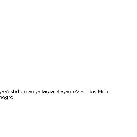
ga
Vestido manga larga elegante
Vestidos Midi
 negro