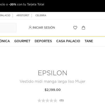
-20%
ocio o
con tu Tarjeta Total
 PALACIO
ARISTOPET
CELEBRA
INICIAR SESIÓN
ÓNICA
GOURMET
DEPORTES
CASA PALACIO
TANE
EPSILON
Vestido midi manga larga liso Mujer
$2,199.00
(0)
Sin