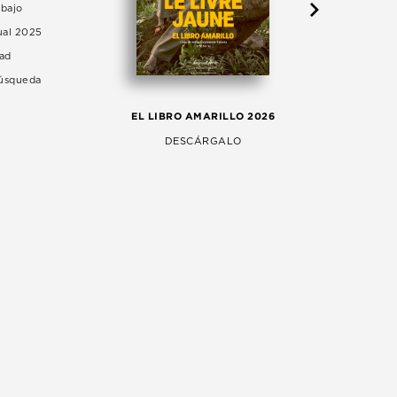
abajo
ual 2025
dad
Búsqueda
LA 
EL LIBRO AMARILLO 2026
AG
DESCÁRGALO