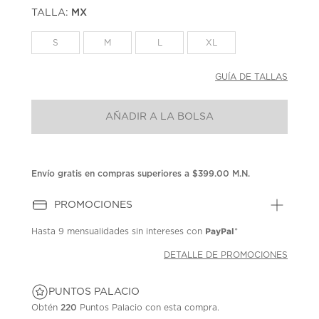
puntuación.
TALLA:
MX
Enlace
en
la
S
M
L
XL
misma
página.
GUÍA DE TALLAS
AÑADIR A LA BOLSA
Envío gratis en compras superiores a $399.00 M.N.
PROMOCIONES
PayPal
Hasta
9 mensualidades
sin intereses con
*
DETALLE DE PROMOCIONES
PUNTOS PALACIO
Obtén
220
Puntos Palacio con esta compra.