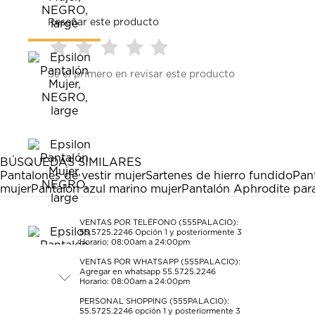
Reseñar este producto
Seleccionar
Seleccionar
Seleccionar
Seleccionar
Seleccionar
Sé el primero en revisar este producto
para
para
para
para
para
calificar
calificar
calificar
calificar
calificar
el
el
el
el
el
artículo
artículo
artículo
artículo
artículo
con
con
con
con
con
1
2
3
4
5
estrella
estrellas.
estrellas.
estrellas.
estrellas.
BÚSQUEDAS SIMILARES
Esta
Esta
Esta
Esta
Esta
Pantalones de vestir mujer
Sartenes de hierro fundido
Pan
acción
acción
acción
acción
acción
mujer
Pantalón azul marino mujer
Pantalón Aphrodite par
abrirá
abrirá
abrirá
abrirá
abrirá
el
el
el
el
el
formulario
formulario
formulario
formulario
formulario
VENTAS POR TELÉFONO (555PALACIO):
55.5725.2246
Opción 1 y posteriormente 3
de
de
de
de
de
Horario: 08:00am a 24:00pm
envío.
envío.
envío.
envío.
envío.
VENTAS POR WHATSAPP (555PALACIO):
Agregar en whatsapp 55.5725.2246
Horario: 08:00am a 24:00pm
PERSONAL SHOPPING (555PALACIO):
55.5725.2246
opción 1 y posteriormente 3