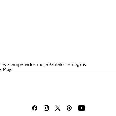
nes acampanados mujer
Pantalones negros
a Mujer
f
i
p
y