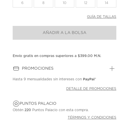
la
6
8
10
12
14
misma
página.
GUÍA DE TALLAS
AÑADIR A LA BOLSA
Envío gratis en compras superiores a $399.00 M.N.
PROMOCIONES
PayPal
Hasta
9 mensualidades
sin intereses con
*
DETALLE DE PROMOCIONES
PUNTOS PALACIO
Obtén
220
Puntos Palacio con esta compra.
TÉRMINOS Y CONDICIONES