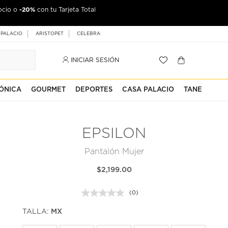
-20%
ocio o
con tu Tarjeta Total
 PALACIO
ARISTOPET
CELEBRA
INICIAR SESIÓN
ÓNICA
GOURMET
DEPORTES
CASA PALACIO
TANE
EPSILON
Pantalón Mujer
$2,199.00
(0)
Sin
puntuación.
TALLA:
MX
Enlace
en