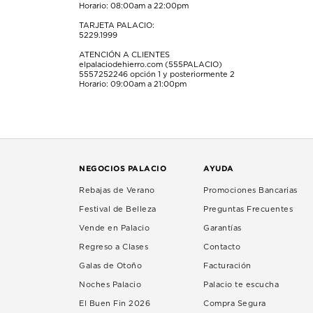
Horario: 08:00am a 22:00pm
TARJETA PALACIO:
5229.1999
ATENCIÓN A CLIENTES
elpalaciodehierro.com (555PALACIO)
5557252246
opción 1 y posteriormente 2
Horario: 09:00am a 21:00pm
NEGOCIOS PALACIO
AYUDA
Rebajas de Verano
Promociones Bancarias
Festival de Belleza
Preguntas Frecuentes
Vende en Palacio
Garantías
Regreso a Clases
Contacto
Galas de Otoño
Facturación
Noches Palacio
Palacio te escucha
El Buen Fin 2026
Compra Segura