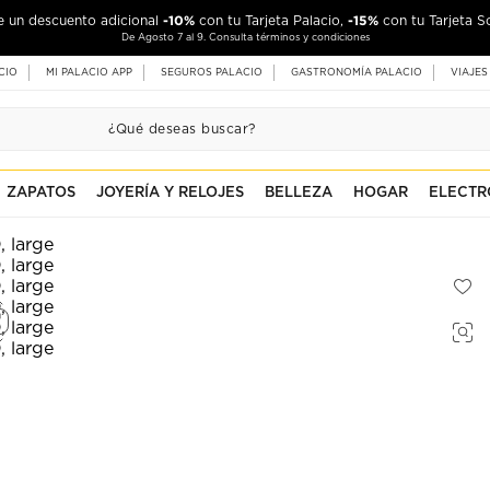
-10%
-15%
de un descuento adicional
con tu Tarjeta Palacio,
con tu Tarjeta S
De Agosto 7 al 9. Consulta términos y condiciones
CIO
MI PALACIO APP
SEGUROS PALACIO
GASTRONOMÍA PALACIO
VIAJES
ZAPATOS
JOYERÍA Y RELOJES
BELLEZA
HOGAR
ELECTR