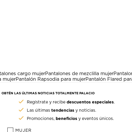
talones cargo mujer
Pantalones de mezclilla mujer
Pantalo
a mujer
Pantalón Rapsodia para mujer
Pantalón Flared par
OBTÉN LAS ÚLTIMAS NOTICIAS TOTALMENTE PALACIO
descuentos especiales
Regístrate y recibe
.
tendencias
Las últimas
y noticias.
beneficios
Promociones,
y eventos únicos.
MUJER