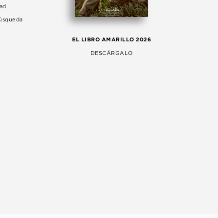
dad
Búsqueda
LA 
EL LIBRO AMARILLO 2026
AG
DESCÁRGALO