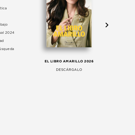
tica
abajo
ual 2024
dad
Búsqueda
LA 
EL LIBRO AMARILLO 2026
AG
DESCÁRGALO