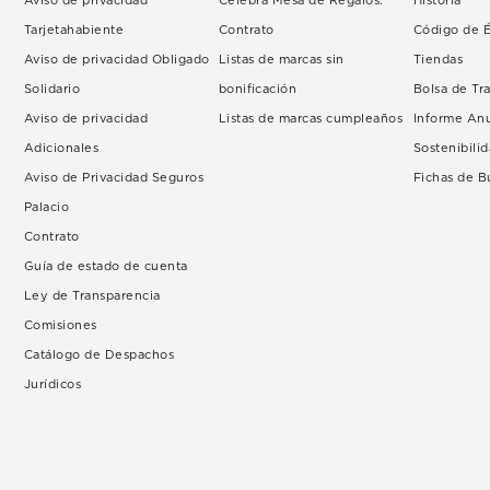
Aviso de privacidad
Celebra Mesa de Regalos.
Historia
Tarjetahabiente
Contrato
Código de É
Aviso de privacidad Obligado
Listas de marcas sin
Tiendas
Solidario
bonificación
Bolsa de Tr
Aviso de privacidad
Listas de marcas cumpleaños
Informe An
Adicionales
Sostenibili
Aviso de Privacidad Seguros
Fichas de 
Palacio
Contrato
Guía de estado de cuenta
Ley de Transparencia
Comisiones
Catálogo de Despachos
Jurídicos