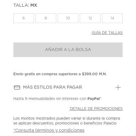
puntuación.
TALLA:
MX
Enlace
en
la
6
8
10
12
14
misma
página.
GUÍA DE TALLAS
AÑADIR A LA BOLSA
Envío gratis en compras superiores a $399.00 M.N.
MÁS ESTILOS PARA PAGAR
PayPal
Hasta
9 mensualidades
sin intereses con
*
DETALLE DE PROMOCIONES
Los montos mostrados pueden variar si durante la compra
se aplican descuentos, promociones o beneficios Palacio
*Consulta términos y condiciones