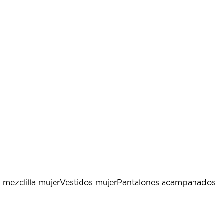
 mezclilla mujer
Vestidos mujer
Pantalones acampanados