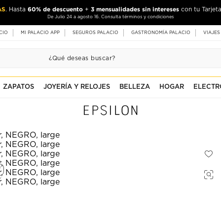
AS
60% de descuento
3 mensualidades sin intereses
. Hasta
+
con tu Tarjeta
De Julio 24 a agosto 16. Consulta términos y condiciones
CIO
MI PALACIO APP
SEGUROS PALACIO
GASTRONOMÍA PALACIO
VIAJES
ZAPATOS
JOYERÍA Y RELOJES
BELLEZA
HOGAR
ELECTR