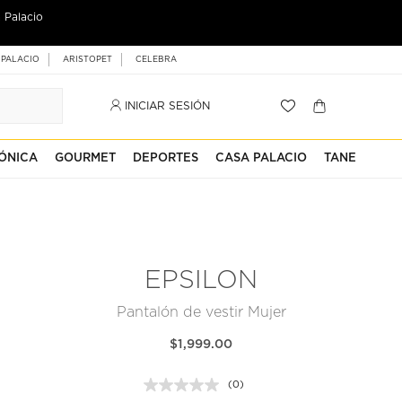
 Palacio
 PALACIO
ARISTOPET
CELEBRA
INICIAR SESIÓN
ÓNICA
GOURMET
DEPORTES
CASA PALACIO
TANE
EPSILON
Pantalón de vestir Mujer
$1,999.00
(0)
Sin