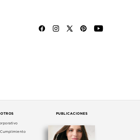
f
i
p
y
SOTROS
PUBLICACIONES
rporativo
e Cumplimiento