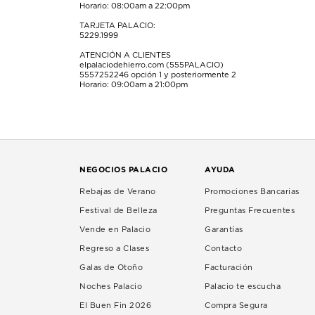
Horario: 08:00am a 22:00pm
TARJETA PALACIO:
5229.1999
ATENCIÓN A CLIENTES
elpalaciodehierro.com (555PALACIO)
5557252246
opción 1 y posteriormente 2
Horario: 09:00am a 21:00pm
NEGOCIOS PALACIO
AYUDA
Rebajas de Verano
Promociones Bancarias
Festival de Belleza
Preguntas Frecuentes
Vende en Palacio
Garantías
Regreso a Clases
Contacto
Galas de Otoño
Facturación
Noches Palacio
Palacio te escucha
El Buen Fin 2026
Compra Segura