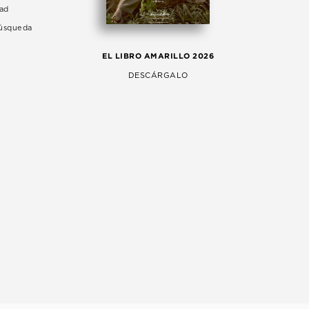
dad
Búsqueda
LA 
EL LIBRO AMARILLO 2026
AG
DESCÁRGALO