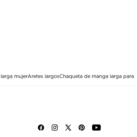
larga mujer
Aretes largos
Chaqueta de manga larga para
f
i
p
y