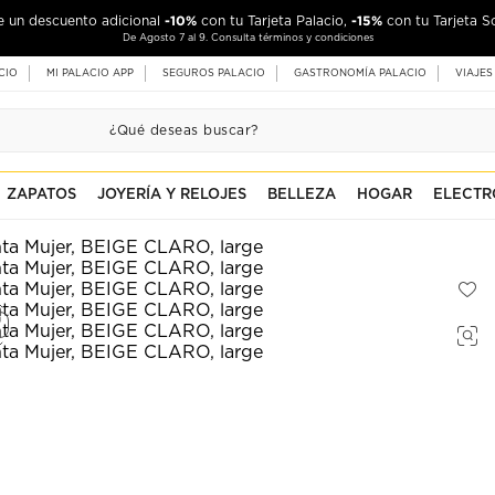
-10%
-15%
de un descuento adicional
con tu Tarjeta Palacio,
con tu Tarjeta S
De Agosto 7 al 9. Consulta términos y condiciones
CIO
MI PALACIO APP
SEGUROS PALACIO
GASTRONOMÍA PALACIO
VIAJES
ZAPATOS
JOYERÍA Y RELOJES
BELLEZA
HOGAR
ELECTR