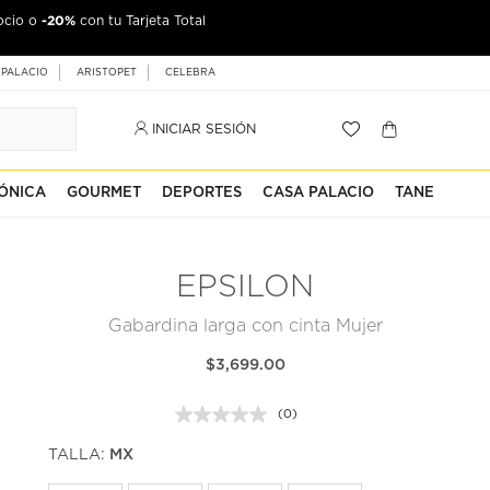
-20%
ocio o
con tu Tarjeta Total
 PALACIO
ARISTOPET
CELEBRA
INICIAR SESIÓN
ÓNICA
GOURMET
DEPORTES
CASA PALACIO
TANE
EPSILON
Gabardina larga con cinta Mujer
$3,699.00
(0)
Sin
puntuación.
TALLA:
MX
Enlace
en