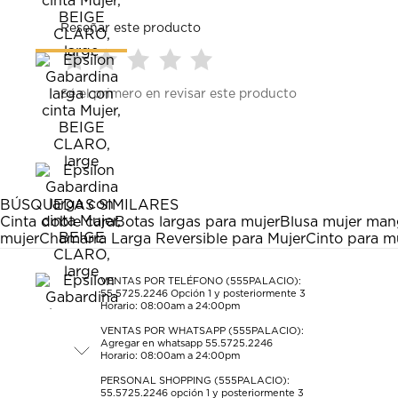
Reseñar este producto
Seleccionar
Seleccionar
Seleccionar
Seleccionar
Seleccionar
Sé el primero en revisar este producto
para
para
para
para
para
calificar
calificar
calificar
calificar
calificar
el
el
el
el
el
artículo
artículo
artículo
artículo
artículo
con
con
con
con
con
1
2
3
4
5
estrella
estrellas.
estrellas.
estrellas.
estrellas.
BÚSQUEDAS SIMILARES
Esta
Esta
Esta
Esta
Esta
Cinta doble cara
Botas largas para mujer
Blusa mujer man
acción
acción
acción
acción
acción
mujer
Chamarra Larga Reversible para Mujer
Cinto para m
abrirá
abrirá
abrirá
abrirá
abrirá
el
el
el
el
el
formulario
formulario
formulario
formulario
formulario
VENTAS POR TELÉFONO (555PALACIO):
55.5725.2246
Opción 1 y posteriormente 3
de
de
de
de
de
Horario: 08:00am a 24:00pm
envío.
envío.
envío.
envío.
envío.
VENTAS POR WHATSAPP (555PALACIO):
Agregar en whatsapp 55.5725.2246
Horario: 08:00am a 24:00pm
PERSONAL SHOPPING (555PALACIO):
55.5725.2246
opción 1 y posteriormente 3