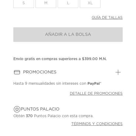
la
S
M
L
XL
misma
página.
GUÍA DE TALLAS
AÑADIR A LA BOLSA
Envío gratis en compras superiores a $399.00 M.N.
PROMOCIONES
PayPal
Hasta
9 mensualidades
sin intereses con
*
DETALLE DE PROMOCIONES
PUNTOS PALACIO
Obtén
370
Puntos Palacio con esta compra.
TÉRMINOS Y CONDICIONES