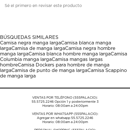
Seleccionar
Seleccionar
Seleccionar
Seleccionar
Seleccionar
Sé el primero en revisar este producto
para
para
para
para
para
calificar
calificar
calificar
calificar
calificar
el
el
el
el
el
artículo
artículo
artículo
artículo
artículo
con
con
con
con
con
1
2
3
4
5
BÚSQUEDAS SIMILARES
estrella
estrellas.
estrellas.
estrellas.
estrellas.
Camisa negra manga larga
Camisa blanca manga
Esta
Esta
Esta
Esta
Esta
larga
Camisa de manga larga
Camisa negra hombre
acción
acción
acción
acción
acción
manga larga
Camisa blanca hombre manga larga
Camisa
abrirá
abrirá
abrirá
abrirá
abrirá
Columbia manga larga
Camisa mangas largas
el
el
el
el
el
hombre
Camisa Dockers para hombre de manga
formulario
formulario
formulario
formulario
formulario
larga
Camisa de punto de manga larga
Camisa Scappino
de
de
de
de
de
de manga larga
envío.
envío.
envío.
envío.
envío.
VENTAS POR TELÉFONO (555PALACIO):
55.5725.2246
Opción 1 y posteriormente 3
Horario: 08:00am a 24:00pm
VENTAS POR WHATSAPP (555PALACIO):
Agregar en whatsapp 55.5725.2246
Horario: 08:00am a 24:00pm