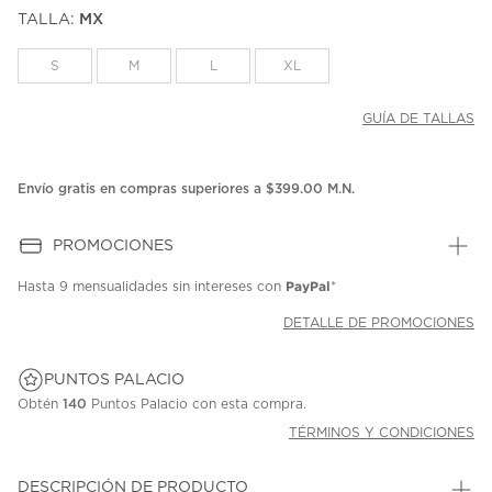
puntuación.
TALLA:
MX
Enlace
en
la
S
M
L
XL
misma
página.
GUÍA DE TALLAS
Envío gratis en compras superiores a $399.00 M.N.
PROMOCIONES
PayPal
Hasta
9 mensualidades
sin intereses con
*
DETALLE DE PROMOCIONES
PUNTOS PALACIO
Obtén
140
Puntos Palacio con esta compra.
TÉRMINOS Y CONDICIONES
DESCRIPCIÓN DE PRODUCTO