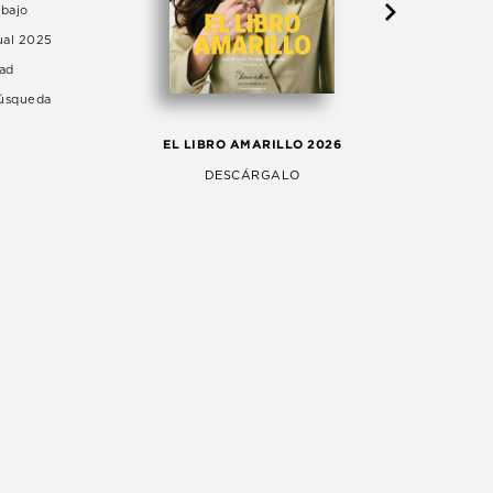
abajo
ual 2025
dad
Búsqueda
LA 
EL LIBRO AMARILLO 2026
AG
DESCÁRGALO