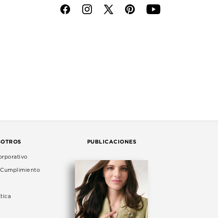
f
i
p
y
SOTROS
PUBLICACIONES
rporativo
e Cumplimiento
tica