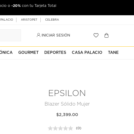
-20%
ocio o
con tu Tarjeta Total
 PALACIO
ARISTOPET
CELEBRA
INICIAR SESIÓN
ÓNICA
GOURMET
DEPORTES
CASA PALACIO
TANE
EPSILON
Blazer Sólido Mujer
$2,399.00
(0)
Sin