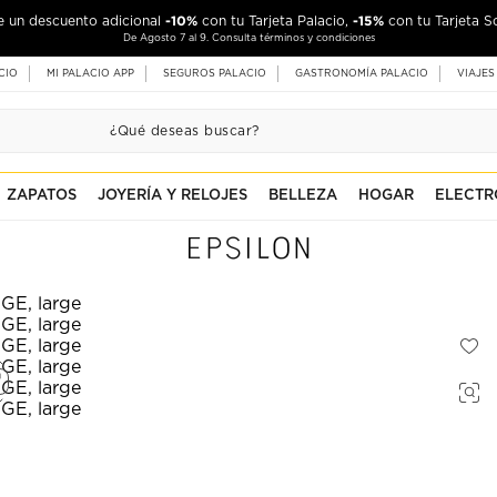
-10%
-15%
de un descuento adicional
con tu Tarjeta Palacio,
con tu Tarjeta S
De Agosto 7 al 9. Consulta términos y condiciones
CIO
MI PALACIO APP
SEGUROS PALACIO
GASTRONOMÍA PALACIO
VIAJES
ZAPATOS
JOYERÍA Y RELOJES
BELLEZA
HOGAR
ELECTR