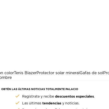
on color
Tenis Blazer
Protector solar mineral
Gafas de sol
Pro
hombre
OBTÉN LAS ÚLTIMAS NOTICIAS TOTALMENTE PALACIO
descuentos especiales
Regístrate y recibe
.
tendencias
Las últimas
y noticias.