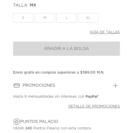
puntuación.
TALLA:
MX
Enlace
en
la
S
M
L
XL
misma
página.
GUÍA DE TALLAS
AÑADIR A LA BOLSA
Envío gratis en compras superiores a $399.00 M.N.
PROMOCIONES
PayPal
Hasta
9 mensualidades
sin intereses con
*
DETALLE DE PROMOCIONES
PUNTOS PALACIO
Obtén
240
Puntos Palacio con esta compra.