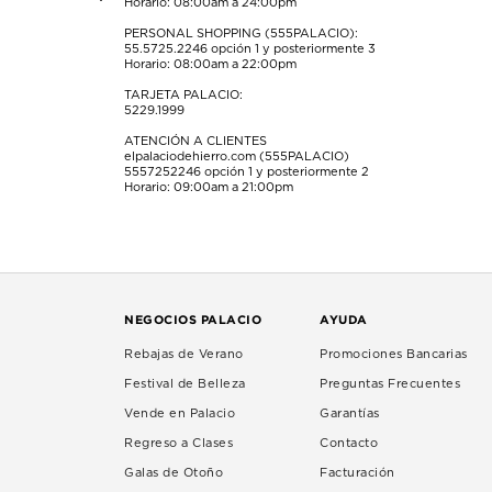
Horario: 08:00am a 24:00pm
PERSONAL SHOPPING (555PALACIO):
55.5725.2246
opción 1 y posteriormente 3
Horario: 08:00am a 22:00pm
TARJETA PALACIO:
5229.1999
ATENCIÓN A CLIENTES
elpalaciodehierro.com (555PALACIO)
5557252246
opción 1 y posteriormente 2
Horario: 09:00am a 21:00pm
NEGOCIOS PALACIO
AYUDA
Rebajas de Verano
Promociones Bancarias
Festival de Belleza
Preguntas Frecuentes
Vende en Palacio
Garantías
Regreso a Clases
Contacto
Galas de Otoño
Facturación