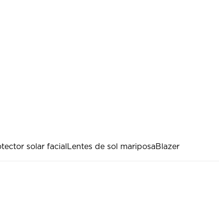
tector solar facial
Lentes de sol mariposa
Blazer