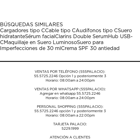
el
el
el
el
el
artículo
artículo
artículo
artículo
artículo
con
con
con
con
con
1
2
3
4
5
BÚSQUEDAS SIMILARES
estrella
estrellas.
estrellas.
estrellas.
estrellas.
Cargadores tipo C
Cable tipo C
Audífonos tipo C
Suero
Esta
Esta
Esta
Esta
Esta
hidratante
Sérum facial
Clarins Double Serum
Hub USB-
acción
acción
acción
acción
acción
C
Maquillaje en Suero Luminoso
Suero para
abrirá
abrirá
abrirá
abrirá
abrirá
Imperfecciones de 30 ml
Crema SPF 30 antiedad
el
el
el
el
el
formulario
formulario
formulario
formulario
formulario
de
de
de
de
de
envío.
envío.
envío.
envío.
envío.
VENTAS POR TELÉFONO (555PALACIO):
55.5725.2246
Opción 1 y posteriormente 3
Horario: 08:00am a 24:00pm
VENTAS POR WHATSAPP (555PALACIO):
Agregar en whatsapp 55.5725.2246
Horario: 08:00am a 24:00pm
PERSONAL SHOPPING (555PALACIO):
55.5725.2246
opción 1 y posteriormente 3
Horario: 08:00am a 22:00pm
TARJETA PALACIO:
5229.1999
ATENCIÓN A CLIENTES