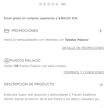
(0)
Sin
puntuación.
Enlace
en
Envío gratis en compras superiores a $399.00 M.N.
la
misma
página.
PROMOCIONES
Tarjetas Palacio
Hasta
12 mensualidades
con intereses con
*
DETALLE DE PROMOCIONES
PUNTOS PALACIO
Obtén
138
Puntos Palacio con esta compra.
TÉRMINOS Y CONDICIONES
DESCRIPCIÓN DE PRODUCTO
Endocare Suero anti polución y antioxidante C Ferulic Edafence
Sérum: Sérum protector de la piel frente a los daños causados po...