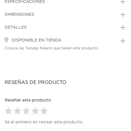
ESPECIFICACIONES
DIMENSIONES
DETALLES
DISPONIBLE EN TIENDA
Conoce las Tiendas Palacio que tienen este producto.
RESEÑAS DE PRODUCTO
Reseñar este producto
Seleccionar
Seleccionar
Seleccionar
Seleccionar
Seleccionar
Sé el primero en revisar este producto
para
para
para
para
para
calificar
calificar
calificar
calificar
calificar