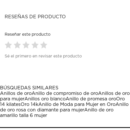
RESEÑAS DE PRODUCTO
Reseñar este producto
Seleccionar
Seleccionar
Seleccionar
Seleccionar
Seleccionar
Sé el primero en revisar este producto
para
para
para
para
para
calificar
calificar
calificar
calificar
calificar
el
el
el
el
el
artículo
artículo
artículo
artículo
artículo
con
con
con
con
con
1
2
3
4
5
BÚSQUEDAS SIMILARES
estrella
estrellas.
estrellas.
estrellas.
estrellas.
Anillos de oro
Anillo de compromiso de oro
Anillos de oro
Esta
Esta
Esta
Esta
Esta
para mujer
Anillos oro blanco
Anillo de promesa oro
Oro
acción
acción
acción
acción
acción
14 kilates
Oro 14k
Anillo de Moda para Mujer en Oro
Anillo
abrirá
abrirá
abrirá
abrirá
abrirá
de oro rosa con diamante para mujer
Anillo de oro
el
el
el
el
el
amarillo talla 6 mujer
formulario
formulario
formulario
formulario
formulario
de
de
de
de
de
envío.
envío.
envío.
envío.
envío.