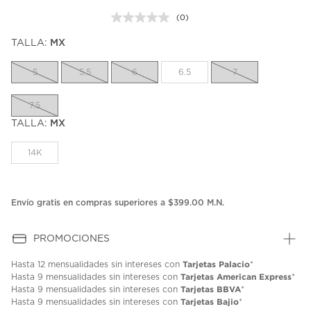
(0)
Sin
puntuación.
TALLA:
MX
Enlace
en
la
5
5.5
6
6.5
7
misma
página.
7.5
TALLA:
MX
14K
Envío gratis en compras superiores a $399.00 M.N.
PROMOCIONES
Tarjetas Palacio
Hasta
12 mensualidades
sin intereses con
*
Tarjetas American Express
Hasta
9 mensualidades
sin intereses con
*
Tarjetas BBVA
Hasta
9 mensualidades
sin intereses con
*
Tarjetas Bajio
Hasta
9 mensualidades
sin intereses con
*