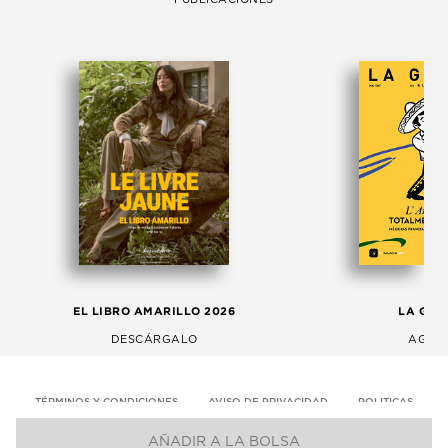
EL LIBRO AMARILLO 2026
LA GAC
DESCÁRGALO
AGOS
TÉRMINOS Y CONDICIONES
AVISO DE PRIVACIDAD
POLITICAS
AÑADIR A LA BOLSA