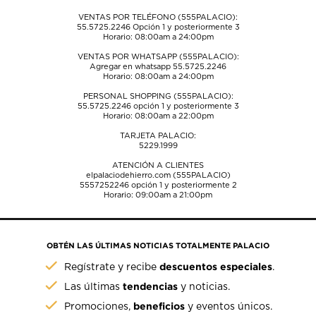
VENTAS POR TELÉFONO (555PALACIO):
55.5725.2246
Opción 1 y posteriormente 3
Horario: 08:00am a 24:00pm
VENTAS POR WHATSAPP (555PALACIO):
Agregar en whatsapp 55.5725.2246
Horario: 08:00am a 24:00pm
PERSONAL SHOPPING (555PALACIO):
55.5725.2246
opción 1 y posteriormente 3
Horario: 08:00am a 22:00pm
TARJETA PALACIO:
5229.1999
ATENCIÓN A CLIENTES
elpalaciodehierro.com (555PALACIO)
5557252246
opción 1 y posteriormente 2
Horario: 09:00am a 21:00pm
OBTÉN LAS ÚLTIMAS NOTICIAS TOTALMENTE PALACIO
descuentos especiales
Regístrate y recibe
.
tendencias
Las últimas
y noticias.
beneficios
Promociones,
y eventos únicos.