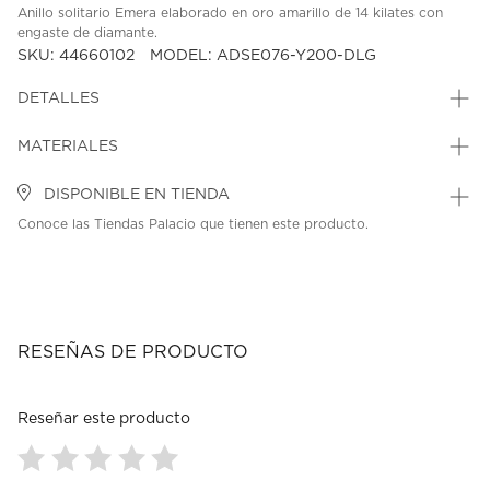
Anillo solitario Emera elaborado en oro amarillo de 14 kilates con
engaste de diamante.
SKU: 44660102
MODEL: ADSE076-Y200-DLG
DETALLES
MATERIALES
DISPONIBLE EN TIENDA
Conoce las Tiendas Palacio que tienen este producto.
RESEÑAS DE PRODUCTO
Reseñar este producto
Seleccionar
Seleccionar
Seleccionar
Seleccionar
Seleccionar