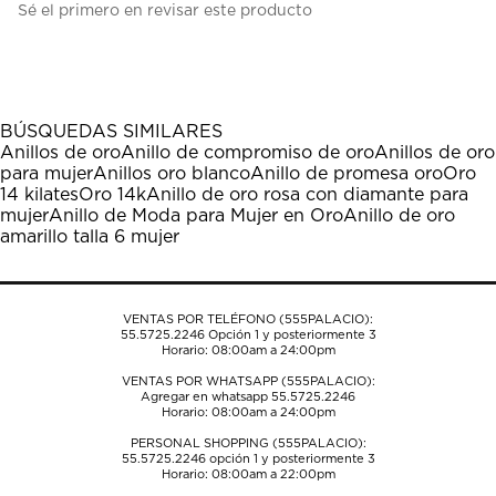
Sé el primero en revisar este producto
para
para
para
para
para
calificar
calificar
calificar
calificar
calificar
el
el
el
el
el
artículo
artículo
artículo
artículo
artículo
con
con
con
con
con
1
2
3
4
5
BÚSQUEDAS SIMILARES
estrella
estrellas.
estrellas.
estrellas.
estrellas.
Anillos de oro
Anillo de compromiso de oro
Anillos de oro
Esta
Esta
Esta
Esta
Esta
para mujer
Anillos oro blanco
Anillo de promesa oro
Oro
acción
acción
acción
acción
acción
14 kilates
Oro 14k
Anillo de oro rosa con diamante para
abrirá
abrirá
abrirá
abrirá
abrirá
mujer
Anillo de Moda para Mujer en Oro
Anillo de oro
el
el
el
el
el
amarillo talla 6 mujer
formulario
formulario
formulario
formulario
formulario
de
de
de
de
de
envío.
envío.
envío.
envío.
envío.
VENTAS POR TELÉFONO (555PALACIO):
55.5725.2246
Opción 1 y posteriormente 3
Horario: 08:00am a 24:00pm
VENTAS POR WHATSAPP (555PALACIO):
Agregar en whatsapp 55.5725.2246
Horario: 08:00am a 24:00pm
PERSONAL SHOPPING (555PALACIO):
55.5725.2246
opción 1 y posteriormente 3
Horario: 08:00am a 22:00pm