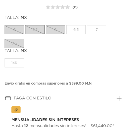
(0)
Sin
puntuación.
TALLA:
MX
Enlace
en
la
5
5.5
6
6.5
7
misma
página.
7.5
TALLA:
MX
14K
Envío gratis en compras superiores a $399.00 M.N.
PAGA CON ESTILO
MENSUALIDADES SIN INTERESES
12
Hasta
mensualidades sin intereses* - $61,440.00*