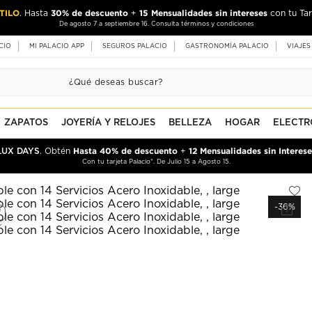
TILO
30% de descuento
15 Mensualidades sin intereses
. Hasta
+
con tu Tar
De agosto 7 a septiembre 16. Consulta términos y condiciones
CIO
MI PALACIO APP
SEGUROS PALACIO
GASTRONOMÍA PALACIO
VIAJES
ZAPATOS
JOYERÍA Y RELOJES
BELLEZA
HOGAR
ELECTR
Hasta 40% de descuento
12 Mensualidades sin Interese
LUX DAYS
. Obtén
+
Con tu tarjeta Palacio*. De Julio 15 a Agosto 15.
-36%