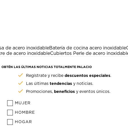
co
0 reseñas c
1
est
Es
ac
abr
el
fo
de
a de acero inoxidable
Batería de cocina acero inoxidable
en
re de acero inoxidable
Cubiertos Perle de acero inoxidabl
OBTÉN LAS ÚLTIMAS NOTICIAS TOTALMENTE PALACIO
descuentos especiales
Regístrate y recibe
.
tendencias
Las últimas
y noticias.
beneficios
Promociones,
y eventos únicos.
MUJER
HOMBRE
HOGAR