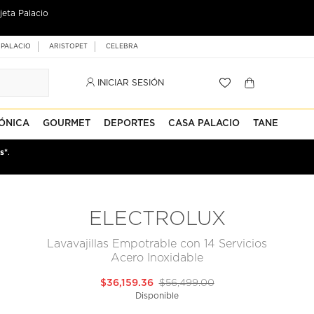
jeta Palacio
 PALACIO
ARISTOPET
CELEBRA
INICIAR SESIÓN
ÓNICA
GOURMET
DEPORTES
CASA PALACIO
TANE
s*
.
ELECTROLUX
Lavavajillas Empotrable con 14 Servicios
Acero Inoxidable
$36,159.36
$56,499.00
Disponible