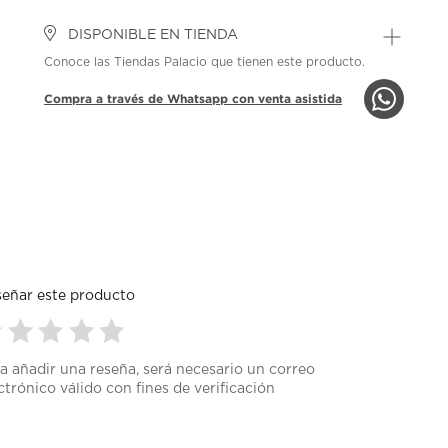
DISPONIBLE EN TIENDA
Conoce las Tiendas Palacio que tienen este producto.
Compra a través de Whatsapp con venta asistida
eñar este producto
leccionar
Seleccionar
Seleccionar
Seleccionar
Seleccionar
a añadir una reseña, será necesario un correo
ra
para
para
para
para
 5 estrellas.
ctrónico válido con fines de verificación
ificar
calificar
calificar
calificar
calificar
on 4 estrellas.
el
el
el
el
on 3 estrellas.
ículo
artículo
artículo
artículo
artículo
on 2 estrellas.