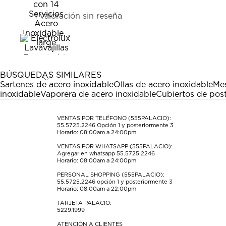
1
1 valoración sin reseña
a
0
de
1
Reseña.
BÚSQUEDAS SIMILARES
Sartenes de acero inoxidable
Ollas de acero inoxidable
Mes
inoxidable
Vaporera de acero inoxidable
Cubiertos de post
VENTAS POR TELÉFONO (555PALACIO):
55.5725.2246
Opción 1 y posteriormente 3
Horario: 08:00am a 24:00pm
VENTAS POR WHATSAPP (555PALACIO):
Agregar en whatsapp 55.5725.2246
Horario: 08:00am a 24:00pm
PERSONAL SHOPPING (555PALACIO):
55.5725.2246
opción 1 y posteriormente 3
Horario: 08:00am a 22:00pm
TARJETA PALACIO:
5229.1999
ATENCIÓN A CLIENTES