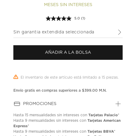
MESES SIN INTERESES
5.0
(1)
Lea
1
reseña.
Sin garantia extendida seleccionada
Enlace
en
la
misma
AÑADIR A LA BOLSA
página.
El inventario de este artículo está limitado a 15 piezas.
Envío gratis en compras superiores a $399.00 M.N.
PROMOCIONES
Tarjetas Palacio
Hasta
15 mensualidades
sin intereses con
*
Tarjetas American
Hasta
9 mensualidades
sin intereses con
Express
*
Tarjetas BBVA
Hasta
9 mensualidades
sin intereses con
*