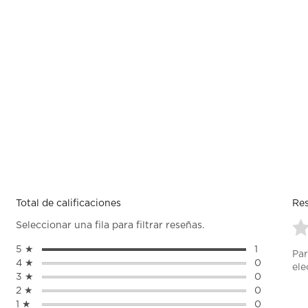
Total de calificaciones
Res
Seleccionar una fila para filtrar reseñas.
Se
5 ★
estrellas
1
Par
pa
1 reseña con
4 ★
estrellas
0
ele
cal
0 reseñas c
3 ★
estrellas
0
el
0 reseñas c
2 ★
estrellas
0
art
0 reseñas c
1 ★
estrellas
0