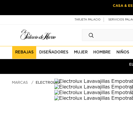
Ir
Ir
CASA & ES
al
al
contenido
contenido
principal
de
TARJETA PALACIO
SERVICIOS PALA
pie
de
página
REBAJAS
DISEÑADORES
MUJER
HOMBRE
NIÑOS
E
MARCAS
ELECTROLUX