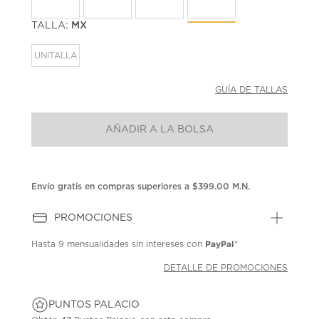
la
misma
página.
TALLA:
MX
UNITALLA
GUÍA DE TALLAS
AÑADIR A LA BOLSA
Envío gratis en compras superiores a $399.00 M.N.
PROMOCIONES
PayPal
Hasta
9 mensualidades
sin intereses con
*
DETALLE DE PROMOCIONES
PUNTOS PALACIO