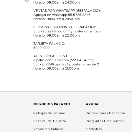
de
de
de
de
de
Horario: 08:00am a 24:00pm
envío.
envío.
envío.
envío.
envío.
VENTAS POR WHATSAPP (555PALACIO):
Agregar en whatsapp 55.5725.2246
Horario: 08:00am a 24:00pm
PERSONAL SHOPPING (555PALACIO):
55.5725.2246
opción 1 y posteriormente 3
Horario: 08:00am a 22:00pm
TARJETA PALACIO:
5229.1999
ATENCIÓN A CLIENTES
elpalaciodehierro.com (555PALACIO)
5557252246
opción 1 y posteriormente 2
Horario: 09:00am a 21:00pm
NEGOCIOS PALACIO
AYUDA
Rebajas de Verano
Promociones Bancarias
Festival de Belleza
Preguntas Frecuentes
Vende en Palacio
Garantías