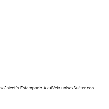
nox
Calcetín Estampado Azul
Vela unisex
Suéter con