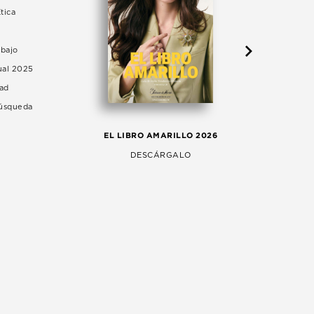
tica
abajo
ual 2025
dad
Búsqueda
LA 
EL LIBRO AMARILLO 2026
AG
DESCÁRGALO