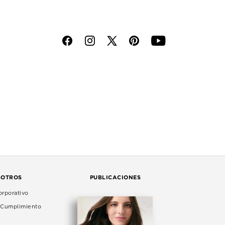
f
i
p
y
SOTROS
PUBLICACIONES
rporativo
e Cumplimiento