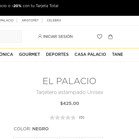
-20%
ocio o
con tu Tarjeta Total
 PALACIO
ARISTOPET
CELEBRA
INICIAR SESIÓN
ÓNICA
GOURMET
DEPORTES
CASA PALACIO
TANE
EL PALACIO
Tarjetero estampado Unisex
$425.00
(0)
Sin
puntuación.
COLOR:
NEGRO
Enlace
en