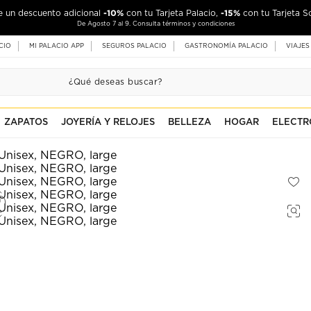
-10%
-15%
de un descuento adicional
con tu Tarjeta Palacio,
con tu Tarjeta S
De Agosto 7 al 9. Consulta términos y condiciones
CIO
MI PALACIO APP
SEGUROS PALACIO
GASTRONOMÍA PALACIO
VIAJES
ZAPATOS
JOYERÍA Y RELOJES
BELLEZA
HOGAR
ELECTR