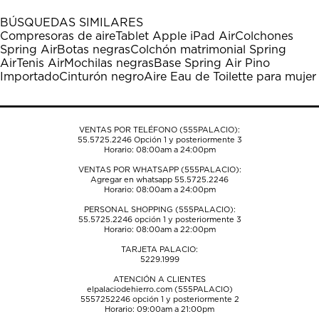
con
con
con
con
con
1
2
3
4
5
BÚSQUEDAS SIMILARES
estrella
estrellas.
estrellas.
estrellas.
estrellas.
Compresoras de aire
Tablet Apple iPad Air
Colchones
Esta
Esta
Esta
Esta
Esta
Spring Air
Botas negras
Colchón matrimonial Spring
acción
acción
acción
acción
acción
Air
Tenis Air
Mochilas negras
Base Spring Air Pino
abrirá
abrirá
abrirá
abrirá
abrirá
Importado
Cinturón negro
Aire Eau de Toilette para mujer
el
el
el
el
el
formulario
formulario
formulario
formulario
formulario
de
de
de
de
de
envío.
envío.
envío.
envío.
envío.
VENTAS POR TELÉFONO (555PALACIO):
55.5725.2246
Opción 1 y posteriormente 3
Horario: 08:00am a 24:00pm
VENTAS POR WHATSAPP (555PALACIO):
Agregar en whatsapp 55.5725.2246
Horario: 08:00am a 24:00pm
PERSONAL SHOPPING (555PALACIO):
55.5725.2246
opción 1 y posteriormente 3
Horario: 08:00am a 22:00pm
TARJETA PALACIO:
5229.1999
ATENCIÓN A CLIENTES
elpalaciodehierro.com (555PALACIO)
5557252246
opción 1 y posteriormente 2
Horario: 09:00am a 21:00pm