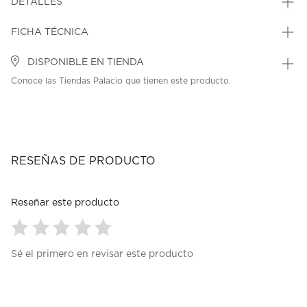
DETALLES
FICHA TÉCNICA
DISPONIBLE EN TIENDA
Conoce las Tiendas Palacio que tienen este producto.
RESEÑAS DE PRODUCTO
Reseñar este producto
Seleccionar
Seleccionar
Seleccionar
Seleccionar
Seleccionar
Sé el primero en revisar este producto
para
para
para
para
para
calificar
calificar
calificar
calificar
calificar
el
el
el
el
el
artículo
artículo
artículo
artículo
artículo