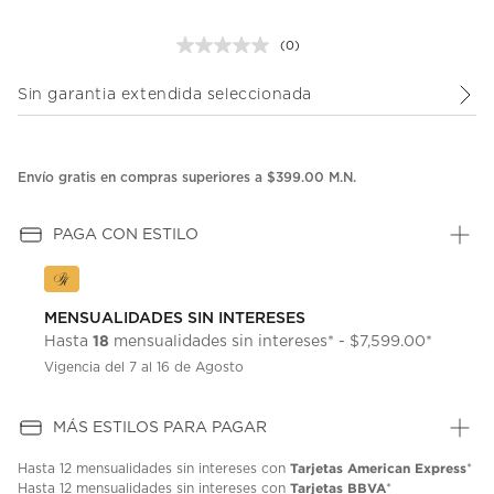
(0)
Sin
puntuación.
Enlace
Sin garantia extendida seleccionada
en
la
misma
página.
Envío gratis en compras superiores a $399.00 M.N.
PAGA CON ESTILO
MENSUALIDADES SIN INTERESES
18
Hasta
mensualidades sin intereses* - $7,599.00*
Vigencia del 7 al 16 de Agosto
MÁS ESTILOS PARA PAGAR
Tarjetas American Express
Hasta
12 mensualidades
sin intereses con
*
Tarjetas BBVA
Hasta
12 mensualidades
sin intereses con
*