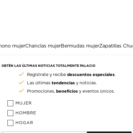
mono mujer
Chanclas mujer
Bermudas mujer
Zapatillas Ch
OBTÉN LAS ÚLTIMAS NOTICIAS TOTALMENTE PALACIO
descuentos especiales
Regístrate y recibe
.
tendencias
Las últimas
y noticias.
beneficios
Promociones,
y eventos únicos.
MUJER
HOMBRE
HOGAR