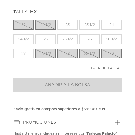
TALLA:
MX
22
22 1/2
23
23 1/2
24
24 1/2
25
25 1/2
26
26 1/2
27
27 1/2
28
28 1/2
29
GUÍA DE TALLAS
AÑADIR A LA BOLSA
Envío gratis en compras superiores a $399.00 M.N.
PROMOCIONES
Tarjetas Palacio
Hasta
3 mensualidades
sin intereses con
*