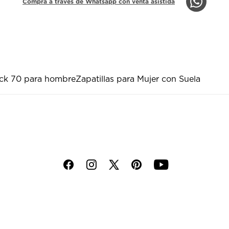
Compra a través de Whatsapp con venta asistida
uck 70 para hombre
Zapatillas para Mujer con Suela
f
i
p
y