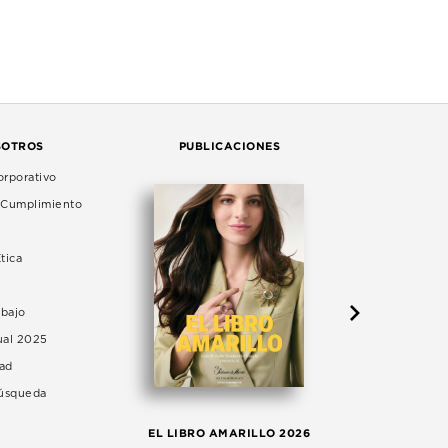
SOTROS
PUBLICACIONES
rporativo
e Cumplimiento
tica
abajo
ual 2025
dad
Búsqueda
LA 
EL LIBRO AMARILLO 2026
AG