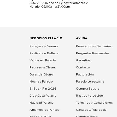
5557252246
opción 1 y posteriormente 2
Horario: 09:00am a 21:00pm
NEGOCIOS PALACIO
AYUDA
Rebajas de Verano
Promociones Bancarias
Festival de Belleza
Preguntas Frecuentes
Vende en Palacio
Garantías
Regreso a Clases
Contacto
Galas de Otoño
Facturación
Noches Palacio
Palacio te escucha
El Buen Fin 2026
Compra Segura
Club Cava Palacio
Rastrea tu pedido
Navidad Palacio
Términos y Condiciones
Amamos los Puntos
Canales Oficiales de
Hot Sale 2026
Comunicación