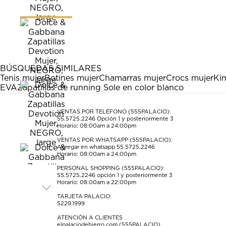
BÚSQUEDAS SIMILARES
Tenis mujer
Botines mujer
Chamarras mujer
Crocs mujer
Ki
EVA
Zapatillas de running Sole en color blanco
VENTAS POR TELÉFONO (555PALACIO):
55.5725.2246
Opción 1 y posteriormente 3
Horario: 08:00am a 24:00pm
VENTAS POR WHATSAPP (555PALACIO):
Agregar en whatsapp 55.5725.2246
Horario: 08:00am a 24:00pm
PERSONAL SHOPPING (555PALACIO):
55.5725.2246
opción 1 y posteriormente 3
Horario: 08:00am a 22:00pm
TARJETA PALACIO:
5229.1999
ATENCIÓN A CLIENTES
elpalaciodehierro.com (555PALACIO)