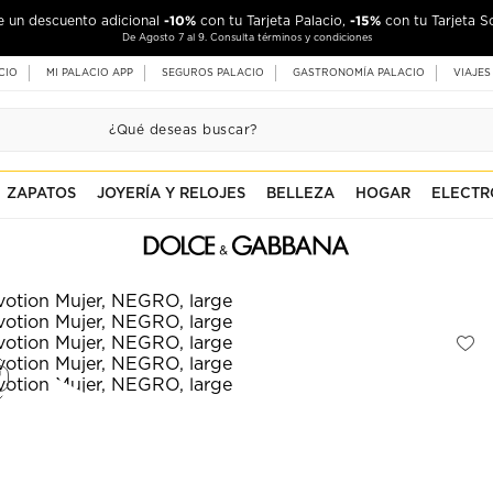
-10%
-15%
de un descuento adicional
con tu Tarjeta Palacio,
con tu Tarjeta S
De Agosto 7 al 9. Consulta términos y condiciones
CIO
MI PALACIO APP
SEGUROS PALACIO
GASTRONOMÍA PALACIO
VIAJES
ZAPATOS
JOYERÍA Y RELOJES
BELLEZA
HOGAR
ELECTR