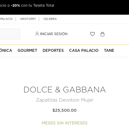
-20%
ocio o
con tu Tarjeta Total
 PALACIO
ARISTOPET
CELEBRA
INICIAR SESIÓN
ÓNICA
GOURMET
DEPORTES
CASA PALACIO
TANE
DOLCE & GABBANA
Zapatillas Devotion Mujer
$25,500.00
MESES SIN INTERESES