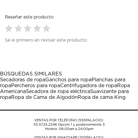
Reseñar este producto
Seleccionar
Seleccionar
Seleccionar
Seleccionar
Seleccionar
Sé el primero en revisar este producto
para
para
para
para
para
calificar
calificar
calificar
calificar
calificar
el
el
el
el
el
artículo
artículo
artículo
artículo
artículo
con
con
con
con
con
1
2
3
4
5
BÚSQUEDAS SIMILARES
estrella
estrellas.
estrellas.
estrellas.
estrellas.
Secadoras de ropa
Ganchos para ropa
Planchas para
Esta
Esta
Esta
Esta
Esta
ropa
Percheros para ropa
Centrifugadora de ropa
Ropa
acción
acción
acción
acción
acción
Americana
Secadora de ropa eléctrica
Suavizante para
abrirá
abrirá
abrirá
abrirá
abrirá
ropa
Ropa de Cama de Algodón
Ropa de cama King
el
el
el
el
el
formulario
formulario
formulario
formulario
formulario
de
de
de
de
de
envío.
envío.
envío.
envío.
envío.
VENTAS POR TELÉFONO (555PALACIO):
55.5725.2246
Opción 1 y posteriormente 3
Horario: 08:00am a 24:00pm
VENTAS POR WHATSAPP (555PALACIO):