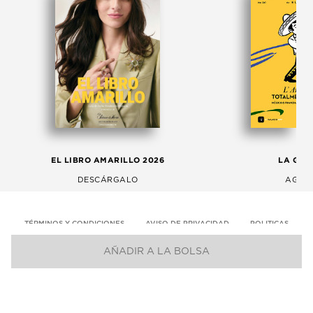
EL LIBRO AMARILLO 2026
LA GAC
DESCÁRGALO
AGOS
TÉRMINOS Y CONDICIONES
AVISO DE PRIVACIDAD
POLITICAS
AÑADIR A LA BOLSA