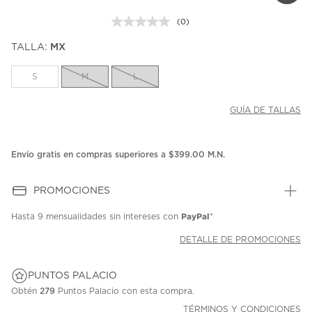
(0)
Sin
puntuación.
TALLA:
MX
Enlace
en
la
S
M
L
misma
página.
GUÍA DE TALLAS
Envío gratis en compras superiores a $399.00 M.N.
PROMOCIONES
PayPal
Hasta
9 mensualidades
sin intereses con
*
DETALLE DE PROMOCIONES
PUNTOS PALACIO
Obtén
279
Puntos Palacio con esta compra.
TÉRMINOS Y CONDICIONES