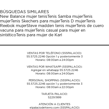
BÚSQUEDAS SIMILARES
New Balance mujer tenis
Tenis Samba mujer
Tenis
mujer
Tenis Skechers para mujer
Tenis D mujer
Tenis
Reebok mujer
Steve madden tenis mujer
Tenis de cuero
vacuna para mujer
Tenis casual para mujer en
sintético
Tenis para mujer de Karl
VENTAS POR TELÉFONO (555PALACIO):
55.5725.2246
Opción 1 y posteriormente 3
Horario: 08:00am a 24:00pm
VENTAS POR WHATSAPP (555PALACIO):
Agregar en whatsapp 55.5725.2246
Horario: 08:00am a 24:00pm
PERSONAL SHOPPING (555PALACIO):
55.5725.2246
opción 1 y posteriormente 3
Horario: 08:00am a 22:00pm
TARJETA PALACIO:
5229.1999
ATENCIÓN A CLIENTES
elpalaciodehierro.com (555PALACIO)