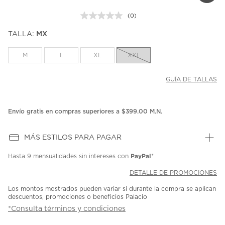
(0)
Sin
puntuación.
TALLA:
MX
Enlace
en
la
M
L
XL
XXL
misma
página.
GUÍA DE TALLAS
Envío gratis en compras superiores a $399.00 M.N.
MÁS ESTILOS PARA PAGAR
PayPal
Hasta
9 mensualidades
sin intereses con
*
DETALLE DE PROMOCIONES
Los montos mostrados pueden variar si durante la compra se aplican
descuentos, promociones o beneficios Palacio
*Consulta términos y condiciones