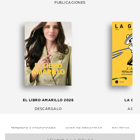
PUBLICACIONES
EL LIBRO AMARILLO 2026
LA GAC
DESCÁRGALO
AGOS
TÉRMINOS Y CONDICIONES
AVISO DE PRIVACIDAD
POLITICAS