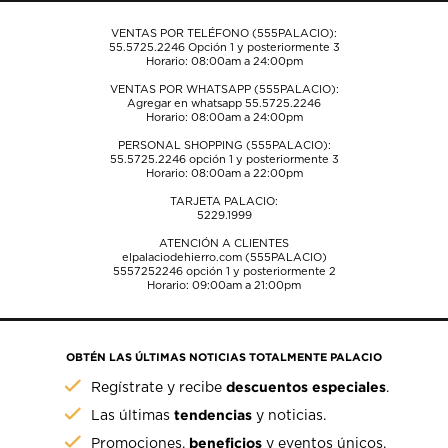
envío.
envío.
envío.
envío.
envío.
VENTAS POR TELÉFONO (555PALACIO):
55.5725.2246
Opción 1 y posteriormente 3
Horario: 08:00am a 24:00pm
VENTAS POR WHATSAPP (555PALACIO):
Agregar en whatsapp 55.5725.2246
Horario: 08:00am a 24:00pm
PERSONAL SHOPPING (555PALACIO):
55.5725.2246
opción 1 y posteriormente 3
Horario: 08:00am a 22:00pm
TARJETA PALACIO:
5229.1999
ATENCIÓN A CLIENTES
elpalaciodehierro.com (555PALACIO)
5557252246
opción 1 y posteriormente 2
Horario: 09:00am a 21:00pm
OBTÉN LAS ÚLTIMAS NOTICIAS TOTALMENTE PALACIO
descuentos especiales
Regístrate y recibe
.
tendencias
Las últimas
y noticias.
beneficios
Promociones,
y eventos únicos.