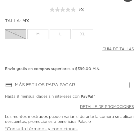
(0)
Sin
puntuación.
TALLA:
MX
Enlace
en
la
S
M
L
XL
misma
página.
GUÍA DE TALLAS
Envío gratis en compras superiores a $399.00 M.N.
MÁS ESTILOS PARA PAGAR
PayPal
Hasta
9 mensualidades
sin intereses con
*
DETALLE DE PROMOCIONES
Los montos mostrados pueden variar si durante la compra se aplican
descuentos, promociones o beneficios Palacio
*Consulta términos y condiciones