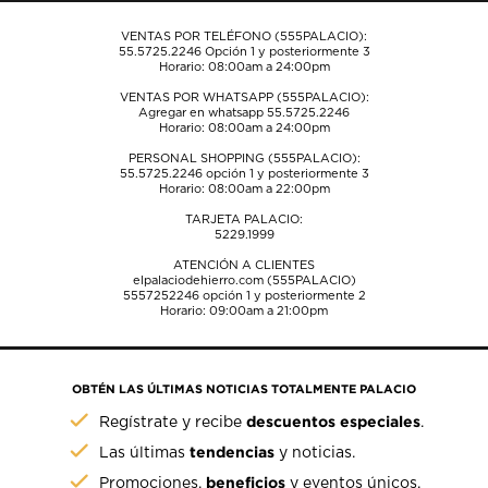
envío.
envío.
envío.
envío.
envío.
VENTAS POR TELÉFONO (555PALACIO):
55.5725.2246
Opción 1 y posteriormente 3
Horario: 08:00am a 24:00pm
VENTAS POR WHATSAPP (555PALACIO):
Agregar en whatsapp 55.5725.2246
Horario: 08:00am a 24:00pm
PERSONAL SHOPPING (555PALACIO):
55.5725.2246
opción 1 y posteriormente 3
Horario: 08:00am a 22:00pm
TARJETA PALACIO:
5229.1999
ATENCIÓN A CLIENTES
elpalaciodehierro.com (555PALACIO)
5557252246
opción 1 y posteriormente 2
Horario: 09:00am a 21:00pm
OBTÉN LAS ÚLTIMAS NOTICIAS TOTALMENTE PALACIO
descuentos especiales
Regístrate y recibe
.
tendencias
Las últimas
y noticias.
beneficios
Promociones,
y eventos únicos.