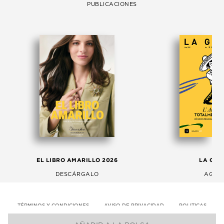
PUBLICACIONES
EL LIBRO AMARILLO 2026
LA GAC
DESCÁRGALO
AGOS
TÉRMINOS Y CONDICIONES
AVISO DE PRIVACIDAD
POLITICAS