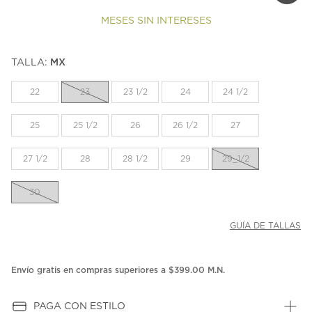
MESES SIN INTERESES
TALLA:
MX
22
23
23 1/2
24
24 1/2
25
25 1/2
26
26 1/2
27
27 1/2
28
28 1/2
29
29_1/2
30
GUÍA DE TALLAS
Envío gratis en compras superiores a $399.00 M.N.
PAGA CON ESTILO