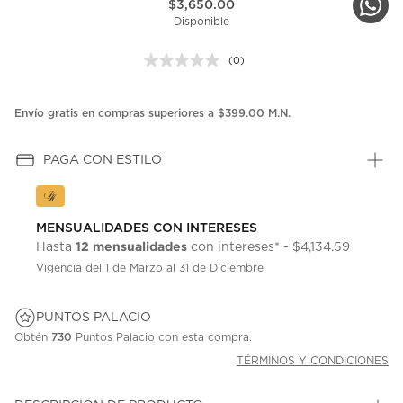
$3,650.00
Disponible
(0)
Sin
puntuación.
Enlace
en
Envío gratis en compras superiores a $399.00 M.N.
la
misma
página.
PAGA CON ESTILO
MENSUALIDADES CON INTERESES
12 mensualidades
Hasta
con intereses* - $4,134.59
Vigencia del 1 de Marzo al 31 de Diciembre
PUNTOS PALACIO
Obtén
730
Puntos Palacio con esta compra.
TÉRMINOS Y CONDICIONES