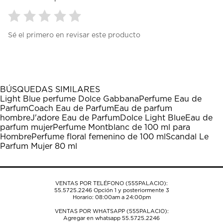
Seleccionar
Seleccionar
Seleccionar
Seleccionar
Seleccionar
Sé el primero en revisar este producto
para
para
para
para
para
calificar
calificar
calificar
calificar
calificar
el
el
el
el
el
artículo
artículo
artículo
artículo
artículo
con
con
con
con
con
1
2
3
4
5
BÚSQUEDAS SIMILARES
estrella
estrellas.
estrellas.
estrellas.
estrellas.
Light Blue perfume Dolce Gabbana
Perfume Eau de
Esta
Esta
Esta
Esta
Esta
Parfum
Coach Eau de Parfum
Eau de parfum
acción
acción
acción
acción
acción
hombre
J'adore Eau de Parfum
Dolce Light Blue
Eau de
abrirá
abrirá
abrirá
abrirá
abrirá
parfum mujer
Perfume Montblanc de 100 ml para
el
el
el
el
el
Hombre
Perfume floral femenino de 100 ml
Scandal Le
formulario
formulario
formulario
formulario
formulario
Parfum Mujer 80 ml
de
de
de
de
de
envío.
envío.
envío.
envío.
envío.
VENTAS POR TELÉFONO (555PALACIO):
55.5725.2246
Opción 1 y posteriormente 3
Horario: 08:00am a 24:00pm
VENTAS POR WHATSAPP (555PALACIO):
Agregar en whatsapp 55.5725.2246