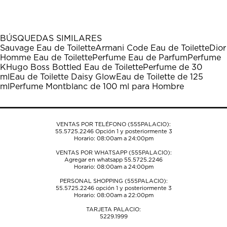
el
el
el
el
el
artículo
artículo
artículo
artículo
artículo
con
con
con
con
con
1
2
3
4
5
BÚSQUEDAS SIMILARES
estrella
estrellas.
estrellas.
estrellas.
estrellas.
Sauvage Eau de Toilette
Armani Code Eau de Toilette
Dior
Esta
Esta
Esta
Esta
Esta
Homme Eau de Toilette
Perfume Eau de Parfum
Perfume
acción
acción
acción
acción
acción
K
Hugo Boss Bottled Eau de Toilette
Perfume de 30
abrirá
abrirá
abrirá
abrirá
abrirá
ml
Eau de Toilette Daisy Glow
Eau de Toilette de 125
el
el
el
el
el
ml
Perfume Montblanc de 100 ml para Hombre
formulario
formulario
formulario
formulario
formulario
de
de
de
de
de
envío.
envío.
envío.
envío.
envío.
VENTAS POR TELÉFONO (555PALACIO):
55.5725.2246
Opción 1 y posteriormente 3
Horario: 08:00am a 24:00pm
VENTAS POR WHATSAPP (555PALACIO):
Agregar en whatsapp 55.5725.2246
Horario: 08:00am a 24:00pm
PERSONAL SHOPPING (555PALACIO):
55.5725.2246
opción 1 y posteriormente 3
Horario: 08:00am a 22:00pm
TARJETA PALACIO:
5229.1999