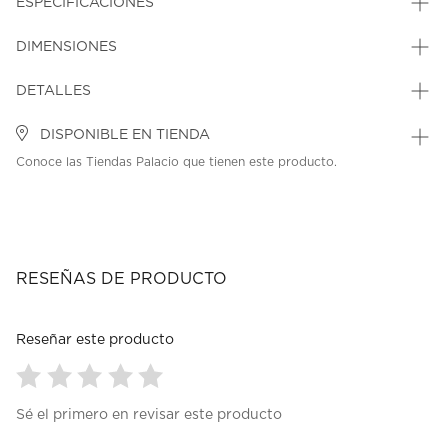
ESPECIFICACIONES
DIMENSIONES
DETALLES
DISPONIBLE EN TIENDA
Conoce las Tiendas Palacio que tienen este producto.
RESEÑAS DE PRODUCTO
Reseñar este producto
Seleccionar
Seleccionar
Seleccionar
Seleccionar
Seleccionar
Sé el primero en revisar este producto
para
para
para
para
para
calificar
calificar
calificar
calificar
calificar