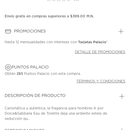
Sin
puntuación.
Enlace
en
Envío gratis en compras superiores a $399.00 M.N.
la
misma
página.
PROMOCIONES
Tarjetas Palacio
Hasta
12 mensualidades
con intereses con
*
DETALLE DE PROMOCIONES
PUNTOS PALACIO
Obtén
285
Puntos Palacio con esta compra.
TÉRMINOS Y CONDICIONES
DESCRIPCIÓN DE PRODUCTO
Carismática y auténtica, la fragancia para hombres K por
Dolce&Gabbana Eau de Toilette deja una ardiente estela de
seducción qu...