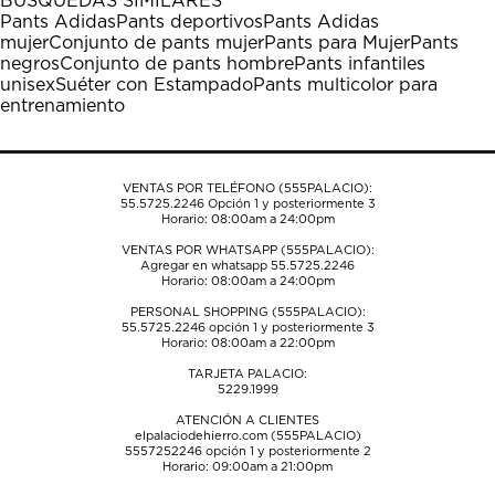
BÚSQUEDAS SIMILARES
Pants Adidas
Pants deportivos
Pants Adidas
mujer
Conjunto de pants mujer
Pants para Mujer
Pants
negros
Conjunto de pants hombre
Pants infantiles
unisex
Suéter con Estampado
Pants multicolor para
entrenamiento
VENTAS POR TELÉFONO (555PALACIO):
55.5725.2246
Opción 1 y posteriormente 3
Horario: 08:00am a 24:00pm
VENTAS POR WHATSAPP (555PALACIO):
Agregar en whatsapp 55.5725.2246
Horario: 08:00am a 24:00pm
PERSONAL SHOPPING (555PALACIO):
55.5725.2246
opción 1 y posteriormente 3
Horario: 08:00am a 22:00pm
TARJETA PALACIO:
5229.1999
ATENCIÓN A CLIENTES
elpalaciodehierro.com (555PALACIO)
5557252246
opción 1 y posteriormente 2
Horario: 09:00am a 21:00pm