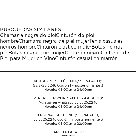
BÚSQUEDAS SIMILARES
Chamarra negra de piel
Cinturón de piel
hombre
Chamarra negra de piel mujer
Tenis casuales
negros hombre
Cinturón elástico mujer
Botas negras
piel
Botas negras piel mujer
Cinturón negro
Cinturón de
Piel para Mujer en Vino
Cinturón casual en marrón
VENTAS POR TELÉFONO (555PALACIO):
55.5725.2246
Opción 1 y posteriormente 3
Horario: 08:00am a 24:00pm
VENTAS POR WHATSAPP (555PALACIO):
Agregar en whatsapp 55.5725.2246
Horario: 08:00am a 24:00pm
PERSONAL SHOPPING (555PALACIO):
55.5725.2246
opción 1 y posteriormente 3
Horario: 08:00am a 22:00pm
TARJETA PALACIO: