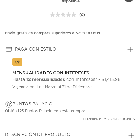
Disponible
(0)
Sin
puntuación.
Enlace
en
Envío gratis en compras superiores a $399.00 M.N.
la
misma
página.
PAGA CON ESTILO
MENSUALIDADES CON INTERESES
12 mensualidades
Hasta
con intereses* - $1,415.96
Vigencia del 1 de Marzo al 31 de Diciembre
PUNTOS PALACIO
Obtén
125
Puntos Palacio con esta compra.
TÉRMINOS Y CONDICIONES
DESCRIPCIÓN DE PRODUCTO