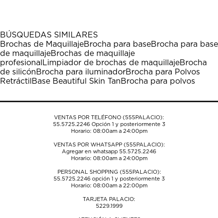
el
el
el
el
el
artículo
artículo
artículo
artículo
artículo
con
con
con
con
con
1
2
3
4
5
BÚSQUEDAS SIMILARES
estrella
estrellas.
estrellas.
estrellas.
estrellas.
Brochas de Maquillaje
Brocha para base
Brocha para base
Esta
Esta
Esta
Esta
Esta
de maquillaje
Brochas de maquillaje
acción
acción
acción
acción
acción
profesional
Limpiador de brochas de maquillaje
Brocha
abrirá
abrirá
abrirá
abrirá
abrirá
de silicón
Brocha para iluminador
Brocha para Polvos
el
el
el
el
el
Retráctil
Base Beautiful Skin Tan
Brocha para polvos
formulario
formulario
formulario
formulario
formulario
de
de
de
de
de
envío.
envío.
envío.
envío.
envío.
VENTAS POR TELÉFONO (555PALACIO):
55.5725.2246
Opción 1 y posteriormente 3
Horario: 08:00am a 24:00pm
VENTAS POR WHATSAPP (555PALACIO):
Agregar en whatsapp 55.5725.2246
Horario: 08:00am a 24:00pm
PERSONAL SHOPPING (555PALACIO):
55.5725.2246
opción 1 y posteriormente 3
Horario: 08:00am a 22:00pm
TARJETA PALACIO:
5229.1999