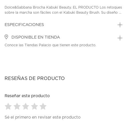
Dolce&Gabbana Brocha Kabuki Beauty. EL PRODUCTO Los retoques
sobre la marcha son fáciles con el Kabuki Beauty Brush. Su diseño ...
ESPECIFICACIONES
DISPONIBLE EN TIENDA
Conoce las Tiendas Palacio que tienen este producto.
RESEÑAS DE PRODUCTO
Reseñar este producto
Seleccionar
Seleccionar
Seleccionar
Seleccionar
Seleccionar
Sé el primero en revisar este producto
para
para
para
para
para
calificar
calificar
calificar
calificar
calificar