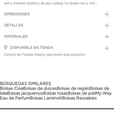
piel y material sintético de alta calidad. Su diseño liso y sofi...
DIMENSIONES
DETALLES
MATERIALES
DISPONIBLE EN TIENDA
Conoce las Tiendas Palacio que tienen este producto.
BÚSQUEDAS SIMILARES
Bolsas Cloe
Bolsas de dulces
Bolsas de regalo
Bolsas de
tela
Bolsas jacquemus
Bolsas rosas
Bolsas de piel
My Way
Eau de Parfum
Bolsas Lansinoh
Bolsas Reusables