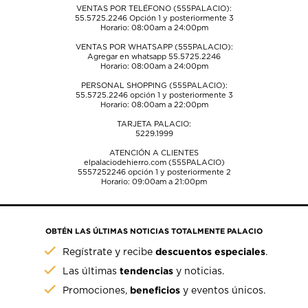
VENTAS POR TELÉFONO (555PALACIO):
55.5725.2246
Opción 1 y posteriormente 3
Horario: 08:00am a 24:00pm
VENTAS POR WHATSAPP (555PALACIO):
Agregar en whatsapp 55.5725.2246
Horario: 08:00am a 24:00pm
PERSONAL SHOPPING (555PALACIO):
55.5725.2246
opción 1 y posteriormente 3
Horario: 08:00am a 22:00pm
TARJETA PALACIO:
5229.1999
ATENCIÓN A CLIENTES
elpalaciodehierro.com (555PALACIO)
5557252246
opción 1 y posteriormente 2
Horario: 09:00am a 21:00pm
OBTÉN LAS ÚLTIMAS NOTICIAS TOTALMENTE PALACIO
descuentos especiales
Regístrate y recibe
.
tendencias
Las últimas
y noticias.
beneficios
Promociones,
y eventos únicos.